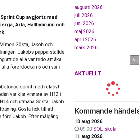
augusti 2026
juli 2026
a Sprint Cup avgjorts med
juni 2026
lberga, Ärla, Hällbybrunn och
maj 2026
rk.
april 2026
KM men Gösta, Jakob och
mars 2026
delningen. Jakobs pappa ställde
 att de alla var redo att åka
Vis
alla före klockan 5 och var i
AKTUELLT
betonad sprint med relativt
edan var klar vinnare av H12 i
 i H14 och utmana Gösta. Jakob
räning. Gösta fick till ett
Kommande händels
en före Jakob. Efter målgång
10 aug 2026
09:00
SOL-skola
11 aug 2026