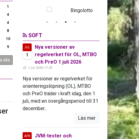
1
4
4
8
SOFT
10
Nya versioner av
9
JUL
regelverket för OL, MTBO
1
a alla
och PreO 1 juli 2026
1 jul 2026 17:23
Nya versioner av regelverket för
orienteringslöpning (OL), MTBO
och PreO träder i kraft idag, den 1
juli, med en övergångsperiod till 31
december...
er
Läs mer
JVM-tester och
APR