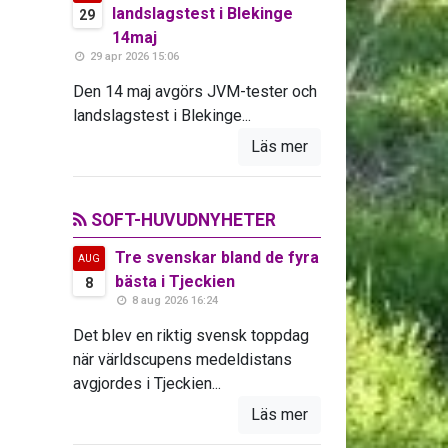
landslagstest i Blekinge
29
14maj
29 apr 2026 15:06
Den 14 maj avgörs JVM-tester och
landslagstest i Blekinge...
Läs mer
SOFT-HUVUDNYHETER
Tre svenskar bland de fyra
AUG
bästa i Tjeckien
8
8 aug 2026 16:24
Det blev en riktig svensk toppdag
när världscupens medeldistans
avgjordes i Tjeckien...
Läs mer