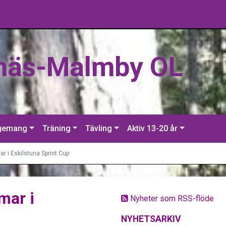
näs-Malmby OL
gemang
Träning
Tävling
Aktiv 13-20 år
 i Eskilstuna Sprint Cup
mar i
Nyheter som RSS-flöde
NYHETSARKIV