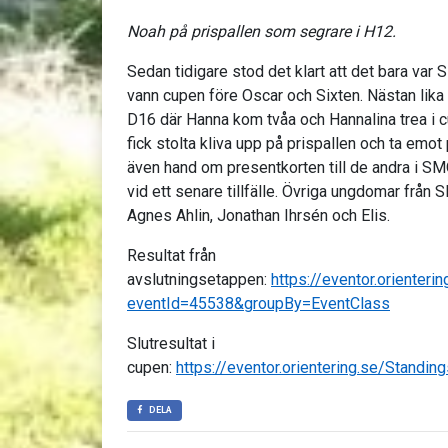
Noah på prispallen som segrare i H12.
Sedan tidigare stod det klart att det bara var
vann cupen före Oscar och Sixten. Nästan lik
D16 där Hanna kom tvåa och Hannalina trea i 
fick stolta kliva upp på prispallen och ta emot 
även hand om presentkorten till de andra i 
vid ett senare tillfälle. Övriga ungdomar från
Agnes Ahlin, Jonathan Ihrsén och Elis.
Resultat från
avslutningsetappen:
https://eventor.orienteri
eventId=45538&groupBy=EventClass
Slutresultat i
cupen:
https://eventor.orientering.se/Standi
DELA