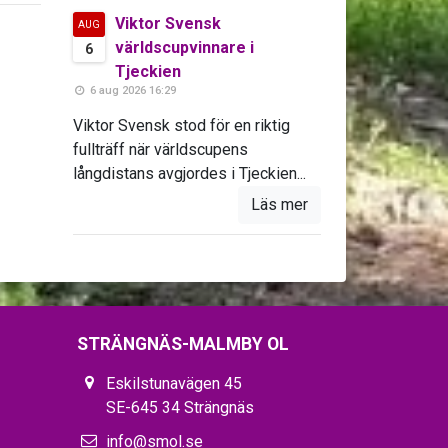
Viktor Svensk
AUG
världscupvinnare i
6
Tjeckien
6 aug 2026 16:29
Viktor Svensk stod för en riktig
fullträff när världscupens
långdistans avgjordes i Tjeckien...
Läs mer
STRÄNGNÄS-MALMBY OL
Eskilstunavägen 45
SE-645 34 Strängnäs
info@smol.se