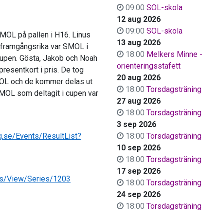
09:00
SOL-skola
12 aug 2026
09:00
SOL-skola
 SMOL på pallen i H16. Linus
13 aug 2026
a framgångsrika var SMOL i
18:00
Melkers Minne -
cupen. Gösta, Jakob och Noah
orienteringsstafett
presentkort i pris. De tog
20 aug 2026
SMOL och de kommer delas ut
18:00
Torsdagsträning
 SMOL som deltagit i cupen var
27 aug 2026
18:00
Torsdagsträning
3 sep 2026
ng.se/Events/ResultList?
18:00
Torsdagsträning
10 sep 2026
18:00
Torsdagsträning
17 sep 2026
ngs/View/Series/1203
18:00
Torsdagsträning
24 sep 2026
18:00
Torsdagsträning