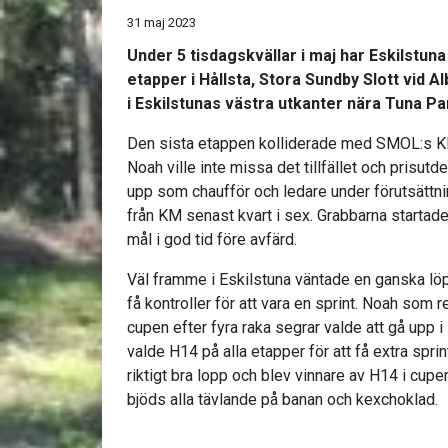
31 maj 2023
Under 5 tisdagskvällar i maj har Eskilstun
etapper i Hållsta, Stora Sundby Slott vid A
i Eskilstunas västra utkanter nära Tuna Pa
Den sista etappen kolliderade med SMOL:s 
Noah ville inte missa det tillfället och prisut
upp som chaufför och ledare under förutsättning
från KM senast kvart i sex. Grabbarna startade 
mål i god tid före avfärd.
Väl framme i Eskilstuna väntade en ganska löp
få kontroller för att vara en sprint. Noah som r
cupen efter fyra raka segrar valde att gå upp
valde H14 på alla etapper för att få extra sprintt
riktigt bra lopp och blev vinnare av H14 i cup
bjöds alla tävlande på banan och kexchoklad.