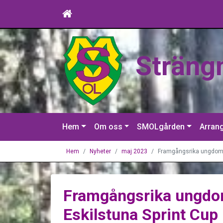
Sträng
Hem
Om oss
SMOLgården
Arran
Hem
Nyheter
maj 2023
Framgångsrika ungdomar
Framgångsrika ungdo
Eskilstuna Sprint Cup