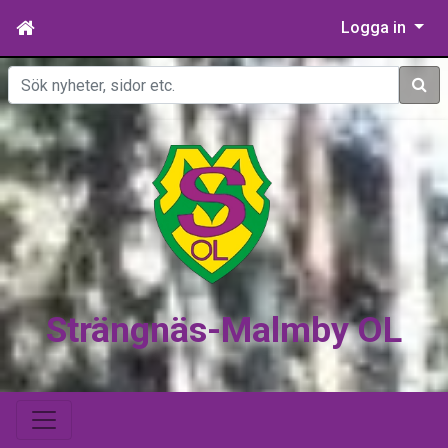
Logga in
Sök
Strängnäs-Malmby OL