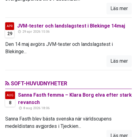
Läs mer
JVM-tester och landslagstest i Blekinge 14maj
APR
29 apr 2026 15:06
29
Den 14 maj avgörs JVM-tester och landslagstest i
Blekinge...
Läs mer
SOFT-HUVUDNYHETER
Sanna Fasth femma – Klara Borg elva efter stark
AUG
revansch
8
8 aug 2026 18:06
Sanna Fasth blev bästa svenska när världscupens
medeldistans avgjordes i Tjeckien...
Läs mer