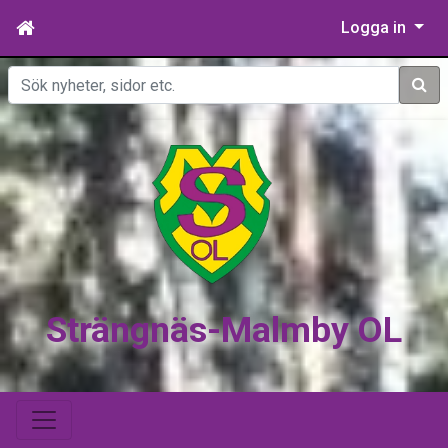
Logga in
Sök
Strängnäs-Malmby OL