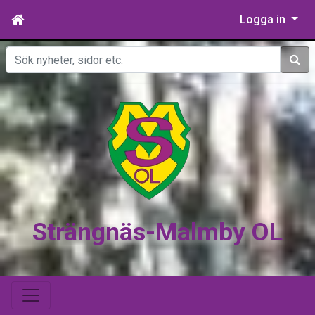
Logga in
Sök
Strängnäs-Malmby OL