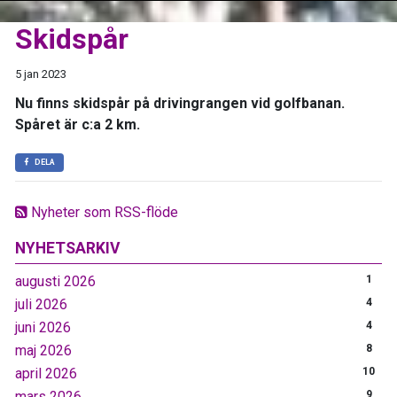
Skidspår
5 jan 2023
Nu finns skidspår på drivingrangen vid golfbanan.
Spåret är c:a 2 km.
DELA
Nyheter som RSS-flöde
NYHETSARKIV
augusti 2026
1
juli 2026
4
juni 2026
4
maj 2026
8
april 2026
10
mars 2026
9