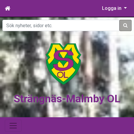
Logga in
Sök
Strängnäs-Malmby OL