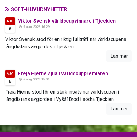
SOFT-HUVUDNYHETER
Viktor Svensk världscupvinnare i Tjeckien
AUG
6 aug 2026 16:29
6
Viktor Svensk stod för en riktig fullträff när världscupens
långdistans avgjordes i Tjeckien...
Läs mer
Freja Hjerne sjua i världscuppremiären
AUG
6 aug 2026 15:01
6
Freja Hjerne stod för en stark insats när världscupen i
långdistans avgjordes i Vyšší Brod i södra Tjeckien...
Läs mer