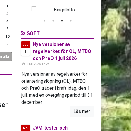
1
4
4
8
SOFT
10
Nya versioner av
9
JUL
regelverket för OL, MTBO
1
a alla
och PreO 1 juli 2026
1 jul 2026 17:23
Nya versioner av regelverket för
orienteringslöpning (OL), MTBO
och PreO träder i kraft idag, den 1
juli, med en övergångsperiod till 31
december...
er
Läs mer
JVM-tester och
APR