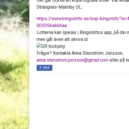
Det går också att köpa digitala lotter. Via ned
Strängnäs-Malmby OL:
https://www.bingolotto.se/kop-bingolott/?a
005056a666aa
Lotterna kan spelas i Bingolottos app, på din mo
men går även att skriva ut.
Frågor? Kontakta Anna Stenström Jonsson,
anna.stenstrom.jonsson@gmail.com
eller på 
DELA