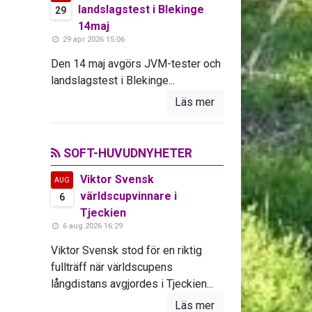
landslagstest i Blekinge
29
14maj
29 apr 2026 15:06
Den 14 maj avgörs JVM-tester och
landslagstest i Blekinge...
Läs mer
SOFT-HUVUDNYHETER
Viktor Svensk
AUG
världscupvinnare i
6
Tjeckien
6 aug 2026 16:29
Viktor Svensk stod för en riktig
fullträff när världscupens
långdistans avgjordes i Tjeckien...
Läs mer