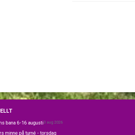
ELLT
ns bana 6-16 augusti
3 aug 2026
s minne på turné - torsdag