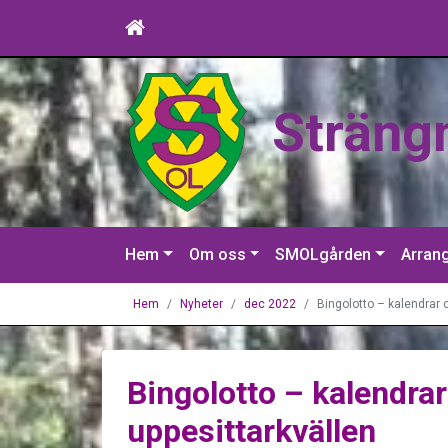
Sträng
Hem
Om oss
SMOLgården
Arran
Hem
Nyheter
dec 2022
Bingolotto – kalendrar oc
Bingolotto – kalendrar 
uppesittarkvällen