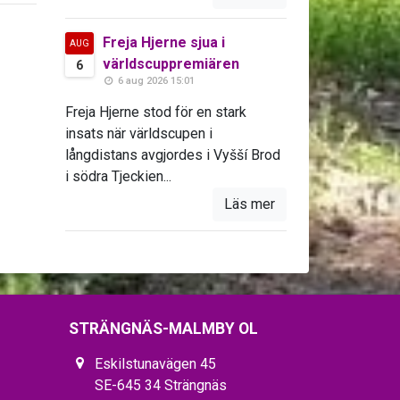
Freja Hjerne sjua i
AUG
världscuppremiären
6
6 aug 2026 15:01
Freja Hjerne stod för en stark
insats när världscupen i
långdistans avgjordes i Vyšší Brod
i södra Tjeckien...
Läs mer
STRÄNGNÄS-MALMBY OL
Eskilstunavägen 45
SE-645 34 Strängnäs