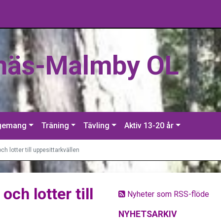
näs-Malmby OL
gemang
Träning
Tävling
Aktiv 13-20 år
h lotter till uppesittarkvällen
och lotter till
Nyheter som RSS-flöde
NYHETSARKIV