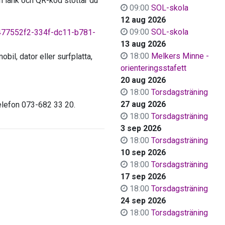
an länk och QR-kod stöttar du
09:00
SOL-skola
12 aug 2026
09:00
SOL-skola
=477552f2-334f-dc11-b781-
13 aug 2026
18:00
Melkers Minne -
bil, dator eller surfplatta,
orienteringsstafett
20 aug 2026
18:00
Torsdagsträning
27 aug 2026
telefon 073-682 33 20.
18:00
Torsdagsträning
3 sep 2026
18:00
Torsdagsträning
10 sep 2026
18:00
Torsdagsträning
17 sep 2026
18:00
Torsdagsträning
24 sep 2026
18:00
Torsdagsträning