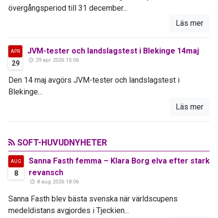
övergångsperiod till 31 december...
Läs mer
JVM-tester och landslagstest i Blekinge 14maj
APR
29 apr 2026 15:06
29
Den 14 maj avgörs JVM-tester och landslagstest i
Blekinge...
Läs mer
SOFT-HUVUDNYHETER
Sanna Fasth femma – Klara Borg elva efter stark
AUG
revansch
8
8 aug 2026 18:06
Sanna Fasth blev bästa svenska när världscupens
medeldistans avgjordes i Tjeckien...