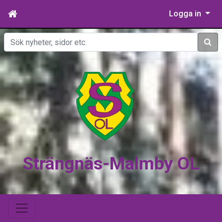
Logga in
Sök
Strängnäs-Malmby OL