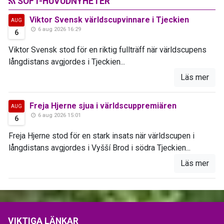
SOFT-HUVUDNYHETER
Viktor Svensk världscupvinnare i Tjeckien
AUG
6 aug 2026 16:29
6
Viktor Svensk stod för en riktig fullträff när världscupens
långdistans avgjordes i Tjeckien...
Läs mer
Freja Hjerne sjua i världscuppremiären
AUG
6 aug 2026 15:01
6
Freja Hjerne stod för en stark insats när världscupen i
långdistans avgjordes i Vyšší Brod i södra Tjeckien...
Läs mer
VIKTIGA LÄNKAR