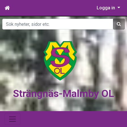
Logga in
Sök
Strängnäs-Malmby OL