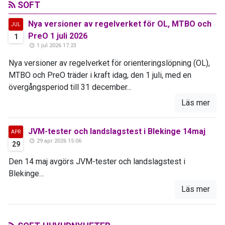
SOFT
Nya versioner av regelverket för OL, MTBO och
JUL
PreO 1 juli 2026
1
1 jul 2026 17:23
Nya versioner av regelverket för orienteringslöpning (OL),
MTBO och PreO träder i kraft idag, den 1 juli, med en
övergångsperiod till 31 december...
Läs mer
JVM-tester och landslagstest i Blekinge 14maj
APR
29 apr 2026 15:06
29
Den 14 maj avgörs JVM-tester och landslagstest i
Blekinge...
Läs mer