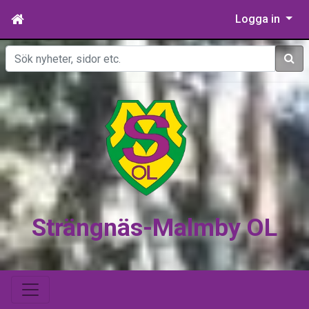
Logga in
Sök
Strängnäs-Malmby OL