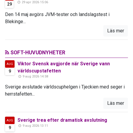
29 apr 2026 15:06
29
Den 14 maj avgörs JVM-tester och landslagstest i
Blekinge...
Läs mer
SOFT-HUVUDNYHETER
Viktor Svensk avgjorde när Sverige vann
AUG
världscupstafetten
9
9 aug 2026 14:58
Sverige avslutade världscuphelgen i Tjeckien med seger i
herrstafetten...
Läs mer
Sverige trea efter dramatisk avslutning
AUG
9 aug 2026 13:11
9