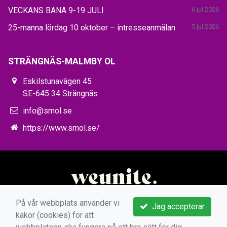
VECKANS BANA 9-19 JULI
6 jul 2026
25-manna lördag 10 oktober – intresseanmälan
5 jul 2026
STRÄNGNÄS-MALMBY OL
Eskilstunavägen 45
SE-645 34 Strängnäs
info@smol.se
https://www.smol.se/
På vår webbplats använder vi
Jag accepterar
kakor (cookies) för att