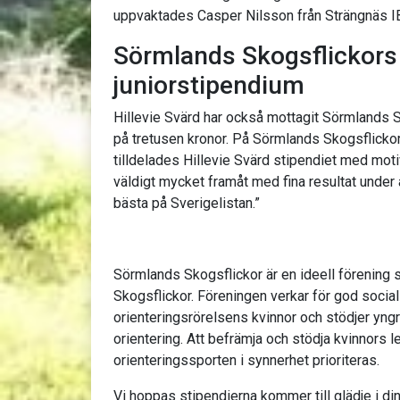
uppvaktades Casper Nilsson från Strängnäs I
Sörmlands Skogsflickors
juniorstipendium
Hillevie Svärd har också mottagit Sörmlands 
på tretusen kronor. På Sörmlands Skogsflick
tilldelades Hillevie Svärd stipendiet med moti
väldigt mycket framåt med fina resultat under å
bästa på Sverigelistan.”
Sörmlands Skogsflickor är en ideell förening
Skogsflickor. Föreningen verkar för god soci
orienteringsrörelsens kvinnor och stödjer yngre
orientering. Att befrämja och stödja kvinnors 
orienteringssporten i synnerhet prioriteras.
Vi hoppas stipendierna kommer till glädje i di