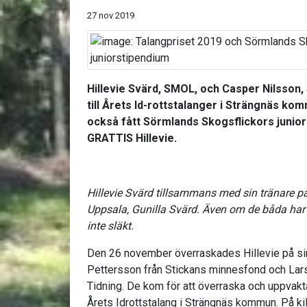
27 nov 2019
Hillevie Svärd, SMOL, och Casper Nilsson, 
till Årets Id-rottstalanger i Strängnäs ko
också fått Sörmlands Skogsflickors junior
GRATTIS Hillevie.
Hillevie Svärd tillsammans med sin tränare p
Uppsala, Gunilla Svärd. Även om de båda ha
inte släkt.
Den 26 november överraskades Hillevie på sin
Pettersson från Stickans minnesfond och Lars
Tidning. De kom för att överraska och uppvakta
Årets Idrottstalang i Strängnäs kommun. På k