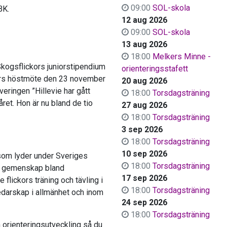
09:00
SOL-skola
BK.
12 aug 2026
09:00
SOL-skola
13 aug 2026
18:00
Melkers Minne -
Skogsflickors juniorstipendium
orienteringsstafett
ors höstmöte den 23 november
20 aug 2026
veringen ”Hillevie har gått
18:00
Torsdagsträning
ret. Hon är nu bland de tio
27 aug 2026
18:00
Torsdagsträning
3 sep 2026
18:00
Torsdagsträning
10 sep 2026
 som lyder under Sveriges
18:00
Torsdagsträning
al gemenskap bland
17 sep 2026
 flickors träning och tävling i
18:00
Torsdagsträning
ledarskap i allmänhet och inom
24 sep 2026
18:00
Torsdagsträning
n orienteringsutveckling så du