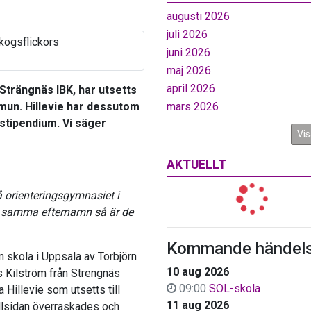
augusti 2026
juli 2026
juni 2026
maj 2026
april 2026
Strängnäs IBK, har utsetts
mmun. Hillevie har dessutom
mars 2026
stipendium. Vi säger
Vis
AKTUELLT
å orienteringsgymnasiet i
r samma efternamn så är de
Kommande händels
 skola i Uppsala av Torbjörn
10 aug 2026
 Kilström från Strengnäs
09:00
SOL-skola
 Hillevie som utsetts till
11 aug 2026
illsidan överraskades och