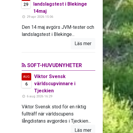
landslagstest i Blekinge
29
14maj
29 apr 2026 15:06
Den 14 maj avgörs JVM-tester och
landslagstest i Blekinge...
Läs mer
SOFT-HUVUDNYHETER
Viktor Svensk
AUG
världscupvinnare i
6
Tjeckien
6 aug 2026 16:29
Viktor Svensk stod för en riktig
fullträff när världscupens
långdistans avgjordes i Tjeckien...
Läs mer