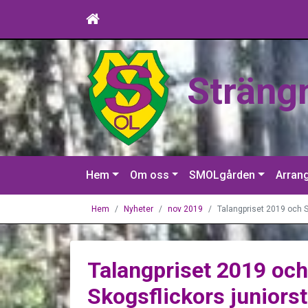
Sträng
Hem
Om oss
SMOLgården
Arran
Hem
Nyheter
nov 2019
Talangpriset 2019 och 
Talangpriset 2019 oc
Skogsflickors juniors