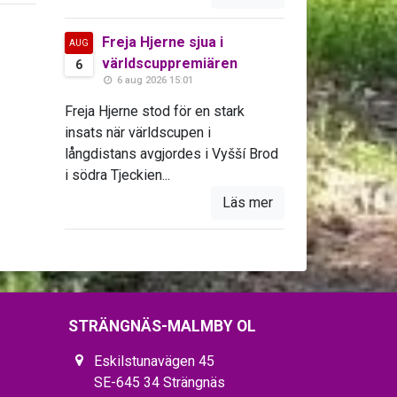
Freja Hjerne sjua i
AUG
världscuppremiären
6
6 aug 2026 15:01
Freja Hjerne stod för en stark
insats när världscupen i
långdistans avgjordes i Vyšší Brod
i södra Tjeckien...
Läs mer
STRÄNGNÄS-MALMBY OL
Eskilstunavägen 45
SE-645 34 Strängnäs