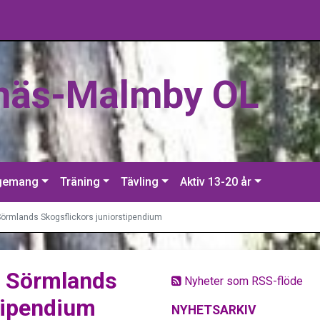
näs-Malmby OL
gemang
Träning
Tävling
Aktiv 13-20 år
Sörmlands Skogsflickors juniorstipendium
h Sörmlands
Nyheter som RSS-flöde
tipendium
NYHETSARKIV