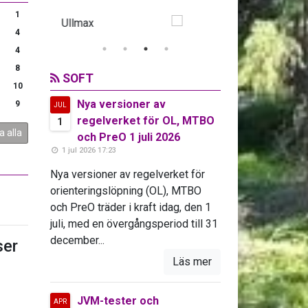
1
4
4
8
SOFT
10
Nya versioner av
9
JUL
regelverket för OL, MTBO
1
a alla
och PreO 1 juli 2026
1 jul 2026 17:23
Nya versioner av regelverket för
orienteringslöpning (OL), MTBO
och PreO träder i kraft idag, den 1
juli, med en övergångsperiod till 31
december...
er
Läs mer
JVM-tester och
APR