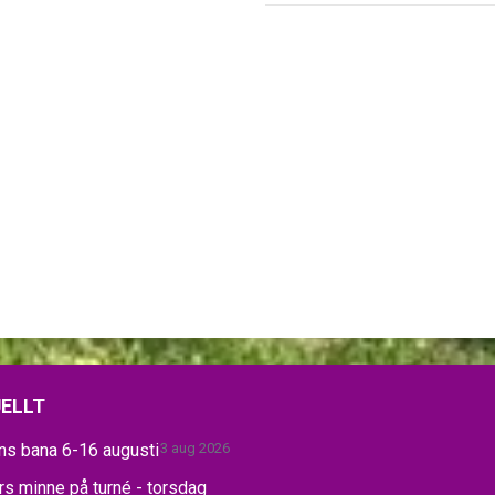
ELLT
ns bana 6-16 augusti
3 aug 2026
s minne på turné - torsdag