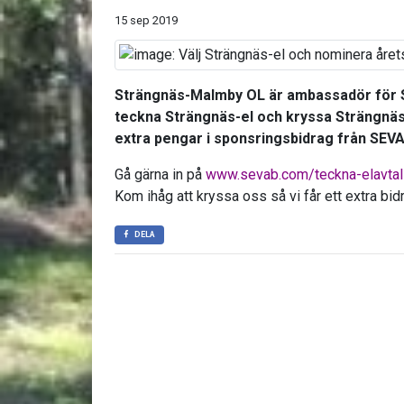
15 sep 2019
Strängnäs-Malmby OL är ambassadör för S
teckna Strängnäs-el och kryssa Strängnä
extra pengar i sponsringsbidrag från SEVA
Gå gärna in på
www.sevab.com/teckna-elavtal
Kom ihåg att kryssa oss så vi får ett extra bidr
DELA