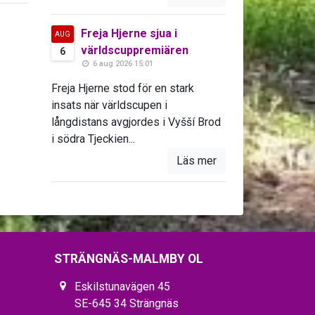
Freja Hjerne sjua i
AUG
världscuppremiären
6
6 aug 2026 15:01
Freja Hjerne stod för en stark
insats när världscupen i
långdistans avgjordes i Vyšší Brod
i södra Tjeckien...
Läs mer
STRÄNGNÄS-MALMBY OL
Eskilstunavägen 45
SE-645 34 Strängnäs