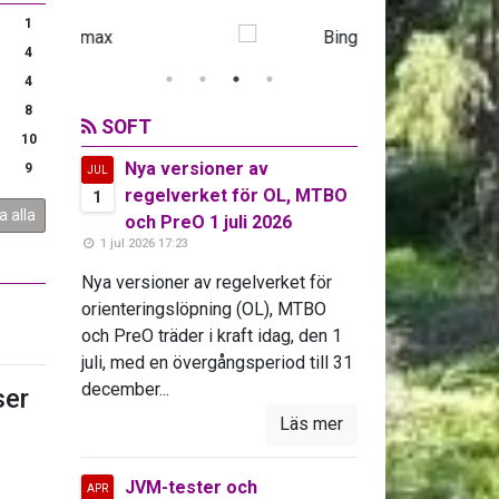
1
4
4
8
SOFT
10
Nya versioner av
9
JUL
regelverket för OL, MTBO
1
a alla
och PreO 1 juli 2026
1 jul 2026 17:23
Nya versioner av regelverket för
orienteringslöpning (OL), MTBO
och PreO träder i kraft idag, den 1
juli, med en övergångsperiod till 31
december...
er
Läs mer
JVM-tester och
APR