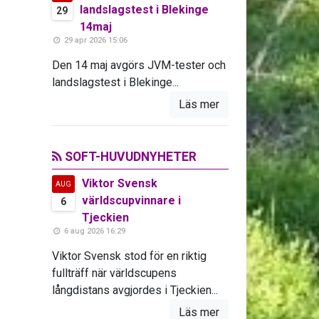
landslagstest i Blekinge
29
14maj
29 apr 2026 15:06
Den 14 maj avgörs JVM-tester och
landslagstest i Blekinge...
Läs mer
SOFT-HUVUDNYHETER
Viktor Svensk
AUG
världscupvinnare i
6
Tjeckien
6 aug 2026 16:29
Viktor Svensk stod för en riktig
fullträff när världscupens
långdistans avgjordes i Tjeckien...
Läs mer