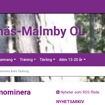
näs-Malmby OL
gemang
Träning
Tävling
Aktiv 13-20 år
ominera årets förening
 nominera
Nyheter som RSS-flöde
NYHETSARKIV