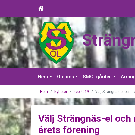
Sträng
Hem
Om oss
SMOLgården
Arran
Hem
Nyheter
sep 2019
Välj Strängnäs-el och n
Välj Strängnäs-el och
årets förening