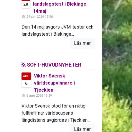
landslagstest i Blekinge
29
14maj
29 apr 2026 15:06
Den 14 maj avgörs JVM-tester och
landslagstest i Blekinge...
Läs mer
SOFT-HUVUDNYHETER
Viktor Svensk
AUG
världscupvinnare i
6
Tjeckien
6 aug 2026 16:29
Viktor Svensk stod för en riktig
fullträff när världscupens
långdistans avgjordes i Tjeckien...
Läs mer