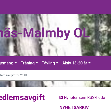
näs-Malmby OL
gemang
Träning
Tävling
Aktiv 13-20 år
lemsavgift för 2018
edlemsavgift
Nyheter som RSS-flöde
NYHETSARKIV