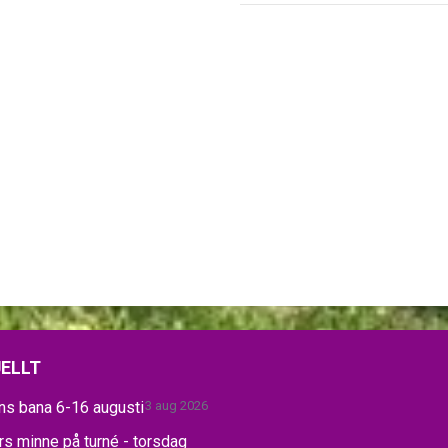
ELLT
ns bana 6-16 augusti
3 aug 2026
s minne på turné - torsdag