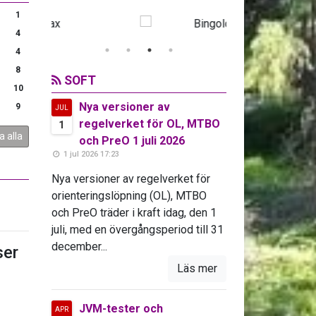
1
4
4
8
SOFT
10
Nya versioner av
9
JUL
regelverket för OL, MTBO
1
a alla
och PreO 1 juli 2026
1 jul 2026 17:23
Nya versioner av regelverket för
orienteringslöpning (OL), MTBO
och PreO träder i kraft idag, den 1
juli, med en övergångsperiod till 31
december...
er
Läs mer
JVM-tester och
APR