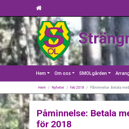
Sträng
Hem
Om oss
SMOLgården
Arran
Hem
Nyheter
feb 2018
Påminnelse: Betala med
Påminnelse: Betala m
för 2018