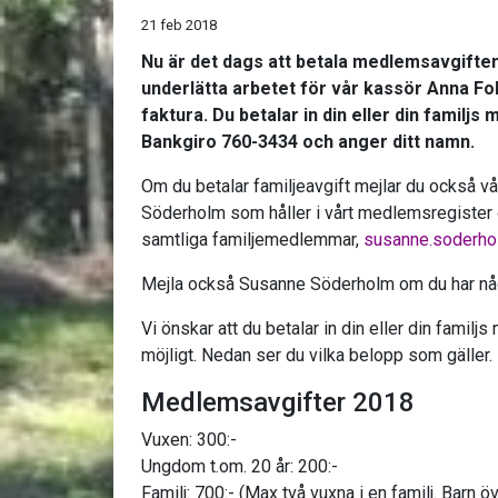
21 feb 2018
Nu är det dags att betala medlemsavgiften
underlätta arbetet för vår kassör Anna Fo
faktura. Du betalar in din eller din familjs
Bankgiro 760-3434 och anger ditt namn.
Om du betalar familjeavgift mejlar du också 
Söderholm som håller i vårt medlemsregister
samtliga familjemedlemmar,
susanne.soderho
Mejla också Susanne Söderholm om du har någ
Vi önskar att du betalar in din eller din famil
möjligt. Nedan ser du vilka belopp som gäller.
Medlemsavgifter 2018
Vuxen: 300:-
Ungdom t.om. 20 år: 200:-
Familj: 700:- (Max två vuxna i en familj. Barn 