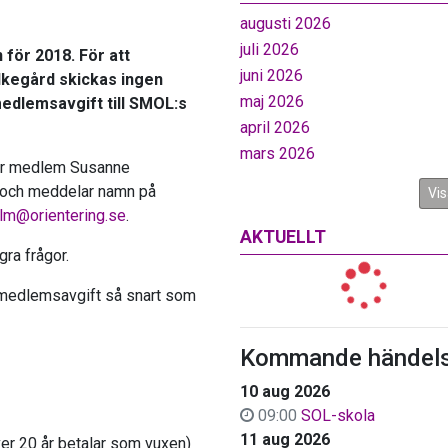
augusti 2026
juli 2026
 för 2018. För att
juni 2026
lkegård skickas ingen
maj 2026
 medlemsavgift till SMOL:s
april 2026
mars 2026
vår medlem Susanne
 och meddelar namn på
Vis
lm@orientering.se
.
AKTUELLT
ra frågor.
js medlemsavgift så snart som
Kommande händels
10 aug 2026
09:00
SOL-skola
11 aug 2026
över 20 år betalar som vuxen)