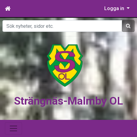
Logga in
Sök
Strängnäs-Malmby OL