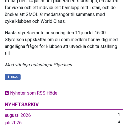
fredag den 14 juli är det planerat ett stadslopp, en stafett
för vuxna och ett individuellt barnlopp mitt i stan, och de
önskar att SMOL är medarrangör tillsammans med
cykelklubben och World Class.
Nästa styrelsemöte är söndag den 11 juni kl. 16.00.
Styrelsen uppskattar om du som medlem hör av dig med
angelägna frågor för klubben att utveckla och ta ställning
till.
Med vänliga hälsningar Styrelsen
DELA
Nyheter som RSS-flöde
NYHETSARKIV
augusti 2026
1
juli 2026
4