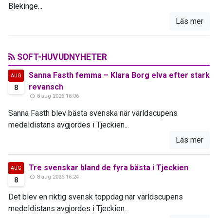
Blekinge...
Läs mer
SOFT-HUVUDNYHETER
Sanna Fasth femma – Klara Borg elva efter stark
AUG
revansch
8
8 aug 2026 18:06
Sanna Fasth blev bästa svenska när världscupens
medeldistans avgjordes i Tjeckien...
Läs mer
Tre svenskar bland de fyra bästa i Tjeckien
AUG
8 aug 2026 16:24
8
Det blev en riktig svensk toppdag när världscupens
medeldistans avgjordes i Tjeckien...