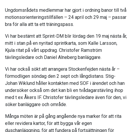
Ungdomsrådets medlemmar har gjort i ordning banor till två
motionsorienteringstillfällen – 24 april och 29 maj – passar
bra för alla att ta ett träningspass.
Vi har bestämt att Sprint-DM blir lördag den 19 maj nästa år,
mitt i stan på en nyritad sprintkarta, som Kalle Larsson,
Kjula ritat på vårt uppdrag. Christofer Ramström
tävlingsledare och Daniel Alneberg banläggare.
Vi har också sökt att arrangera Stockenfejden nästa år –
förmodligen söndag den 2 sept och långdistans. Stig-
Johan Wiklund håller kontakten med SOF i ärendet och han
undersöker också om det kan bli en tvådagarstävling ihop
med t ex Åkers IF. Christofer tävlingsledare även för den, vi
söker banläggare och område.
Många möten är på gång angående nya marker för att rita
eller revidera kartor, för att bygga vår egen
duschanläggning, för att fundera på fortsättningen för