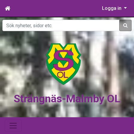
Logga in
Sök
Strängnäs-Malmby OL