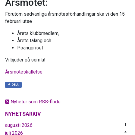
Årsmötet:
Förutom sedvanliga årsmötesförhandlingar ska vi den 15
februari utse
Årets klubbmedlem,
Årets talang och
Poängpriset
Vi bjuder på semla!
Årsmöteskallelse
DELA
Nyheter som RSS-flöde
NYHETSARKIV
augusti 2026
1
juli 2026
4