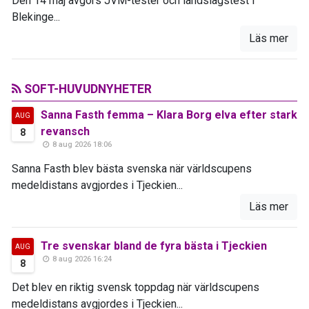
Den 14 maj avgörs JVM-tester och landslagstest i
Blekinge...
Läs mer
SOFT-HUVUDNYHETER
Sanna Fasth femma – Klara Borg elva efter stark
AUG
revansch
8
8 aug 2026 18:06
Sanna Fasth blev bästa svenska när världscupens
medeldistans avgjordes i Tjeckien...
Läs mer
Tre svenskar bland de fyra bästa i Tjeckien
AUG
8 aug 2026 16:24
8
Det blev en riktig svensk toppdag när världscupens
medeldistans avgjordes i Tjeckien...