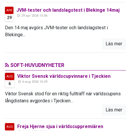
JVM-tester och landslagstest i Blekinge 14maj
APR
29 apr 2026 15:06
29
Den 14 maj avgörs JVM-tester och landslagstest i
Blekinge...
Läs mer
SOFT-HUVUDNYHETER
Viktor Svensk världscupvinnare i Tjeckien
AUG
6 aug 2026 16:29
6
Viktor Svensk stod för en riktig fullträff när världscupens
långdistans avgjordes i Tjeckien...
Läs mer
Freja Hjerne sjua i världscuppremiären
AUG