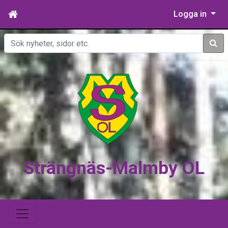
Logga in
Sök
Strängnäs-Malmby OL