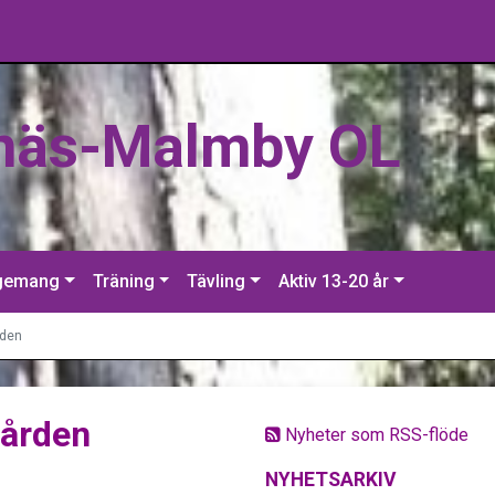
näs-Malmby OL
gemang
Träning
Tävling
Aktiv 13-20 år
rden
gården
Nyheter som RSS-flöde
NYHETSARKIV