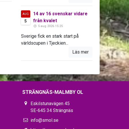
14 av 16 svenskar vidare
AUG
från kvalet
5
5 aug 2026 15:25
Sverige fick en stark start på
världscupen i Tjeckien...
Läs mer
STRÄNGNÄS-MALMBY OL
Eskilstunavägen 45
SE-645 34 Strängnäs
info@smol.se