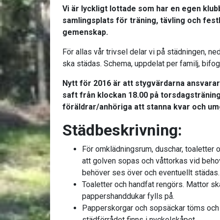
Vi är lyckligt lottade som har en egen klu
samlingsplats för träning, tävling och fest
gemenskap.
För allas vår trivsel delar vi på städningen, 
ska städas. Schema, uppdelat per familj, bifo
Nytt för 2016 är att stygvärdarna ansvarar 
saft från klockan 18.00 på torsdagsträninge
föräldrar/anhöriga att stanna kvar och um
Städbeskrivning:
För omklädningsrum, duschar, toaletter o
att golven sopas och våttorkas vid beho
behöver ses över och eventuellt städas.
Toaletter och handfat rengörs. Mattor s
pappershanddukar fylls på.
Papperskorgar och sopsäckar töms och ny
städförrådet finns i nyckelskåpet.