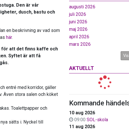
bbstuga. Den är vår
augusti 2026
ligheter, dusch, bastu och
juli 2026
juni 2026
maj 2026
nedan en beskrivning av vad som
april 2026
gas
här
.
mars 2026
för att det finns kaffe och
n. Syftet är att få
Vis
gås.
AKTUELLT
ch entré med korridor, gäller
v. Även stora salen och köket
Kommande händels
kakas. Toalettpapper och
10 aug 2026
09:00
SOL-skola
a sätts i. Nyckel till
11 aug 2026