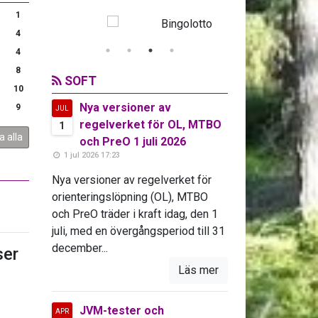
1
4
4
8
SOFT
10
Nya versioner av
9
JUL
regelverket för OL, MTBO
1
a alla
och PreO 1 juli 2026
1 jul 2026 17:23
Nya versioner av regelverket för
orienteringslöpning (OL), MTBO
och PreO träder i kraft idag, den 1
juli, med en övergångsperiod till 31
december...
er
Läs mer
JVM-tester och
APR