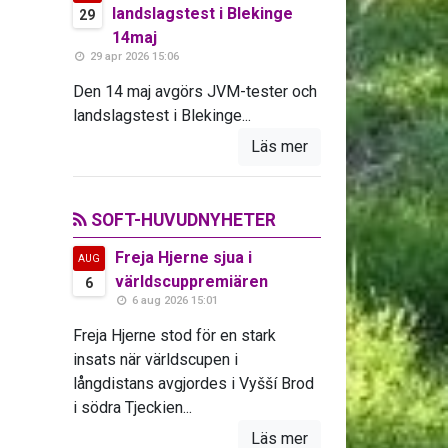
landslagstest i Blekinge
29
14maj
29 apr 2026 15:06
Den 14 maj avgörs JVM-tester och
landslagstest i Blekinge...
Läs mer
SOFT-HUVUDNYHETER
Freja Hjerne sjua i
AUG
världscuppremiären
6
6 aug 2026 15:01
Freja Hjerne stod för en stark
insats när världscupen i
långdistans avgjordes i Vyšší Brod
i södra Tjeckien...
Läs mer