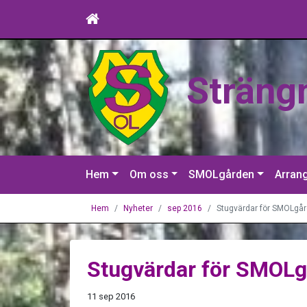
Sträng
Hem
Om oss
SMOLgården
Arran
Hem
Nyheter
sep 2016
Stugvärdar för SMOLgå
Stugvärdar för SMOL
11 sep 2016