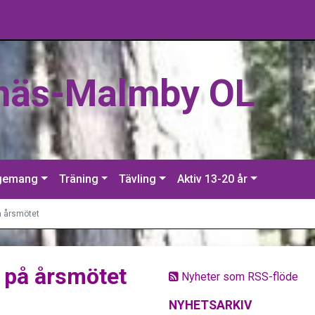
näs-Malmby OL
gemang
Träning
Tävling
Aktiv 13-20 år
å årsmötet
 på årsmötet
Nyheter som RSS-flöde
NYHETSARKIV