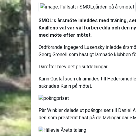
SMOL:s årsmöte inleddes med träning, sem
Kvällens val var väl förberedda och den nya
med möte efter mötet.
Ordförande Ingegerd Lusensky inledde årsmö
Georg Grenell som hastigt lämnade klubben för
Därefter blev det prisutdelningar.
Karin Gustafsson utnämndes till Hedersmedlem
saknades Karin på mötet.
Pär Winkler delade ut poängpriset till Daniel Al
den som presterat bäst på de tävlingar där SM