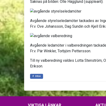
Saknas på bilden: Olle Hägglund (suppleant).
Avgående styrelseledamöter tackades av Ing
Fr.v. Ove Johansson, Dag Sundin och Kjell Erik
Avgående ledamöter i valberedningen tackade
Fr.v. Pär Winkler, Torbjörn Pettersson.
Till ny valberedning valdes Lotta Stenström, 
Erikson.
DELA
VIKTIGA LÄNKAR
AKTU