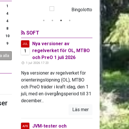
1
4
4
8
SOFT
10
Nya versioner av
9
JUL
regelverket för OL, MTBO
1
a alla
och PreO 1 juli 2026
1 jul 2026 17:23
Nya versioner av regelverket för
orienteringslöpning (OL), MTBO
och PreO träder i kraft idag, den 1
juli, med en övergångsperiod till 31
december...
er
Läs mer
JVM-tester och
APR