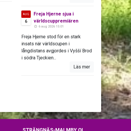
Freja Hjerne sjua i
AUG
världscuppremiären
6
6 aug 2026 15:01
Freja Hjerne stod för en stark
insats när världscupen i
långdistans avgjordes i Vyšší Brod
i södra Tjeckien...
Läs mer
STRÄNGNÄS-MALMBY OL