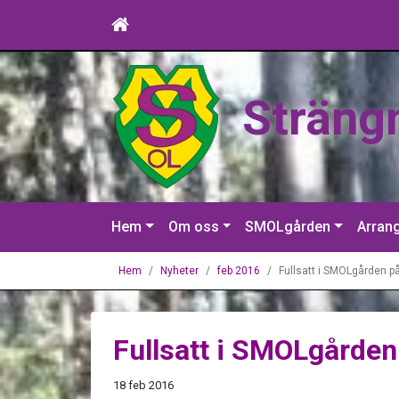
Sträng
Hem
Om oss
SMOLgården
Arran
Hem
Nyheter
feb 2016
Fullsatt i SMOLgården p
Fullsatt i SMOLgården
18 feb 2016