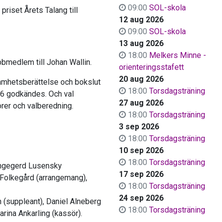
09:00
SOL-skola
riset Årets Talang till
12 aug 2026
09:00
SOL-skola
13 aug 2026
18:00
Melkers Minne -
bmedlem till Johan Wallin.
orienteringsstafett
20 aug 2026
samhetsberättelse och bokslut
18:00
Torsdagsträning
6 godkändes. Och val
27 aug 2026
orer och valberedning.
18:00
Torsdagsträning
3 sep 2026
18:00
Torsdagsträning
10 sep 2026
18:00
Torsdagsträning
 Ingegerd Lusensky
17 sep 2026
 Folkegård (arrangemang),
18:00
Torsdagsträning
24 sep 2026
in (suppleant), Daniel Alneberg
18:00
Torsdagsträning
arina Ankarling (kassör).