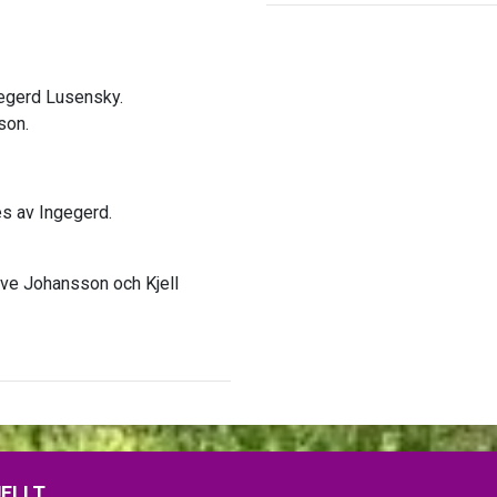
egerd Lusensky.
son.
s av Ingegerd.
Ove Johansson och Kjell
ELLT