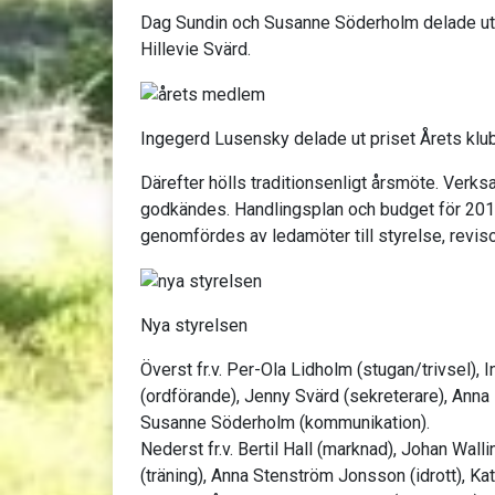
Dag Sundin och Susanne Söderholm delade ut p
Hillevie Svärd.
Ingegerd Lusensky delade ut priset Årets klub
Därefter hölls traditionsenligt årsmöte. Verk
godkändes. Handlingsplan och budget för 201
genomfördes av ledamöter till styrelse, revis
Nya styrelsen
Överst fr.v. Per-Ola Lidholm (stugan/trivsel),
(ordförande), Jenny Svärd (sekreterare), Anna
Susanne Söderholm (kommunikation).
Nederst fr.v. Bertil Hall (marknad), Johan Wall
(träning), Anna Stenström Jonsson (idrott), Kat