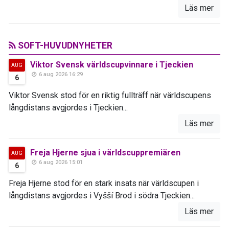
Läs mer
SOFT-HUVUDNYHETER
Viktor Svensk världscupvinnare i Tjeckien
AUG
6 aug 2026 16:29
6
Viktor Svensk stod för en riktig fullträff när världscupens
långdistans avgjordes i Tjeckien...
Läs mer
Freja Hjerne sjua i världscuppremiären
AUG
6 aug 2026 15:01
6
Freja Hjerne stod för en stark insats när världscupen i
långdistans avgjordes i Vyšší Brod i södra Tjeckien...
Läs mer