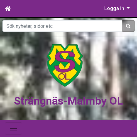
Logga in
Sök
Strängnäs-Malmby OL