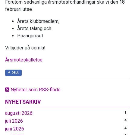
Förutom sedvanliga årsmötesförhandlingar ska vi den 18
februari utse
Årets klubbmedlem,
Årets talang och
Poängpriset
Vi bjuder på semla!
Årsmöteskallelse
DELA
Nyheter som RSS-flöde
NYHETSARKIV
augusti 2026
1
juli 2026
4
juni 2026
4