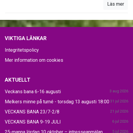
Läs mer
VIKTIGA LÄNKAR
Integritetspolicy
Mer information om cookies
AKTUELLT
Veckans bana 6-16 augusti
3 aug 2026
Melkers minne på turné - torsdag 13 augusti 18:00
31 jul 2026
VECKANS BANA 23/7-2/8
21 jul 2026
VECKANS BANA 9-19 JULI
6 jul 2026
25-manna lördag 10 oktober – intresseanmälan
5 jul 2026