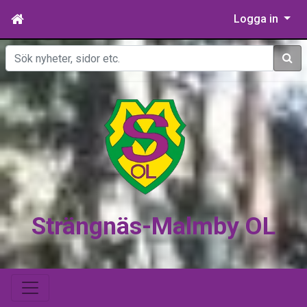
Logga in
Sök
Strängnäs-Malmby OL