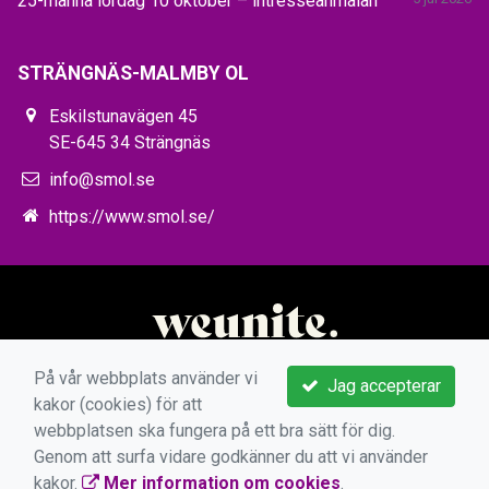
25-manna lördag 10 oktober – intresseanmälan
STRÄNGNÄS-MALMBY OL
Eskilstunavägen 45
SE-645 34 Strängnäs
info@smol.se
https://www.smol.se/
På vår webbplats använder vi
Jag accepterar
kakor (cookies) för att
webbplatsen ska fungera på ett bra sätt för dig.
Genom att surfa vidare godkänner du att vi använder
kakor.
Mer information om cookies
.