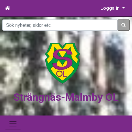
Logga in
Sök
Strängnäs-Malmby OL