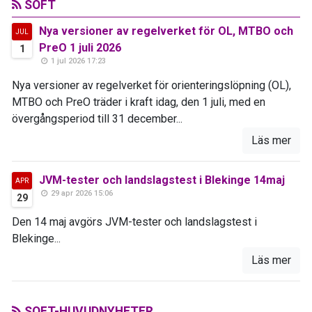
SOFT
Nya versioner av regelverket för OL, MTBO och
JUL
PreO 1 juli 2026
1
1 jul 2026 17:23
Nya versioner av regelverket för orienteringslöpning (OL),
MTBO och PreO träder i kraft idag, den 1 juli, med en
övergångsperiod till 31 december...
Läs mer
JVM-tester och landslagstest i Blekinge 14maj
APR
29 apr 2026 15:06
29
Den 14 maj avgörs JVM-tester och landslagstest i
Blekinge...
Läs mer
SOFT-HUVUDNYHETER