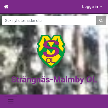
Logga in
Sök
Strängnäs-Malmby OL