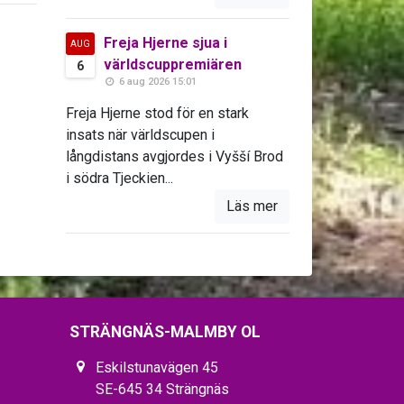
Freja Hjerne sjua i
AUG
världscuppremiären
6
6 aug 2026 15:01
Freja Hjerne stod för en stark
insats när världscupen i
långdistans avgjordes i Vyšší Brod
i södra Tjeckien...
Läs mer
STRÄNGNÄS-MALMBY OL
Eskilstunavägen 45
SE-645 34 Strängnäs