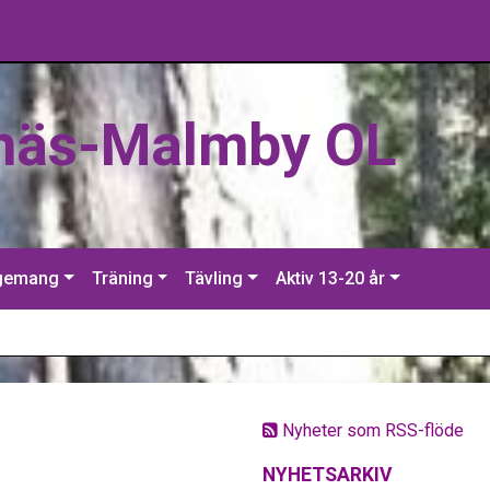
näs-Malmby OL
gemang
Träning
Tävling
Aktiv 13-20 år
Nyheter som RSS-flöde
NYHETSARKIV