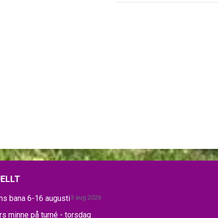
ELLT
ns bana 6-16 augusti
3 aug 2026
s minne på turné - torsdag