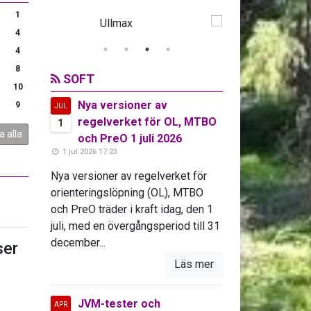
1
4
4
8
SOFT
10
Nya versioner av
9
JUL
regelverket för OL, MTBO
1
a alla
och PreO 1 juli 2026
1 jul 2026 17:23
Nya versioner av regelverket för
orienteringslöpning (OL), MTBO
och PreO träder i kraft idag, den 1
juli, med en övergångsperiod till 31
december...
er
Läs mer
JVM-tester och
APR