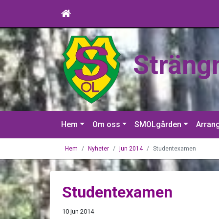
Sträng
Hem
Om oss
SMOLgården
Arran
Hem
Nyheter
jun 2014
Studentexamen
Studentexamen
10 jun 2014