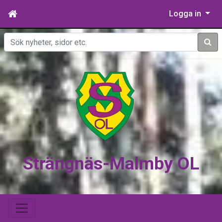
Logga in
Sök
Strängnäs-Malmby OL