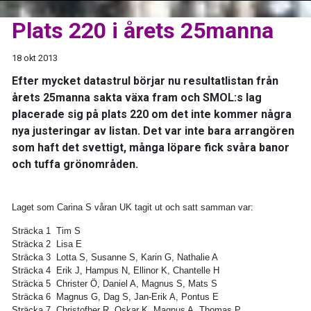
Plats 220 i årets 25manna
18 okt 2013
Efter mycket datastrul börjar nu resultatlistan från
årets 25manna sakta växa fram och SMOL:s lag
placerade sig på plats 220 om det inte kommer några
nya justeringar av listan. Det var inte bara arrangören
som haft det svettigt, många löpare fick svåra banor
och tuffa grönområden.
Laget som Carina S våran UK tagit ut och satt samman var:
Sträcka 1 Tim S
Sträcka 2 Lisa E
Sträcka 3 Lotta S, Susanne S, Karin G, Nathalie A
Sträcka 4 Erik J, Hampus N, Ellinor K, Chantelle H
Sträcka 5 Christer Ö, Daniel A, Magnus S, Mats S
Sträcka 6 Magnus G, Dag S, Jan-Erik A, Pontus E
Sträcka 7 Christofher R, Oskar K, Magnus A, Thomas P