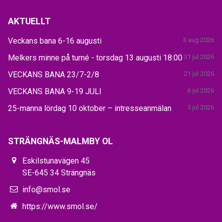
AKTUELLT
Veckans bana 6-16 augusti
3 aug 2026
Melkers minne på turné - torsdag 13 augusti 18:00
31 jul 2026
VECKANS BANA 23/7-2/8
21 jul 2026
VECKANS BANA 9-19 JULI
6 jul 2026
25-manna lördag 10 oktober – intresseanmälan
5 jul 2026
STRÄNGNÄS-MALMBY OL
Eskilstunavägen 45
SE-645 34 Strängnäs
info@smol.se
https://www.smol.se/