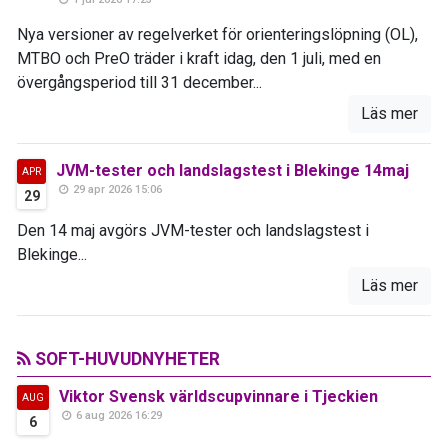
Nya versioner av regelverket för orienteringslöpning (OL),
MTBO och PreO träder i kraft idag, den 1 juli, med en
övergångsperiod till 31 december...
Läs mer
JVM-tester och landslagstest i Blekinge 14maj
APR
29 apr 2026 15:06
29
Den 14 maj avgörs JVM-tester och landslagstest i
Blekinge...
Läs mer
SOFT-HUVUDNYHETER
Viktor Svensk världscupvinnare i Tjeckien
AUG
6 aug 2026 16:29
6