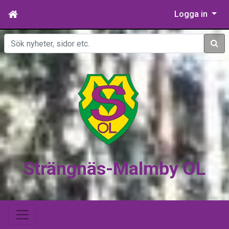
Logga in
Sök
Strängnäs-Malmby OL