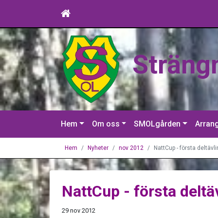
Sträng
Hem
Om oss
SMOLgården
Arran
Hem
Nyheter
nov 2012
NattCup - första deltävl
NattCup - första deltä
29 nov 2012