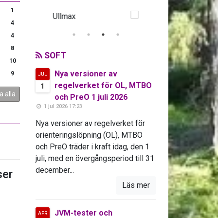
1
4
4
8
SOFT
10
Nya versioner av
9
JUL
regelverket för OL, MTBO
1
a alla
och PreO 1 juli 2026
1 jul 2026 17:23
Nya versioner av regelverket för
orienteringslöpning (OL), MTBO
och PreO träder i kraft idag, den 1
juli, med en övergångsperiod till 31
december...
er
Läs mer
JVM-tester och
APR