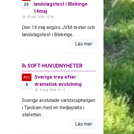
landslagstest i Blekinge
29
14maj
29 apr 2026 15:06
Den 14 maj avgörs JVM-tester och
landslagstest i Blekinge...
Läs mer
SOFT-HUVUDNYHETER
Sverige trea efter
AUG
dramatisk avslutning
9
9 aug 2026 13:11
Sverige avslutade världscuphelgen
i Tjeckien med en tredjeplats i
stafetten...
Läs mer