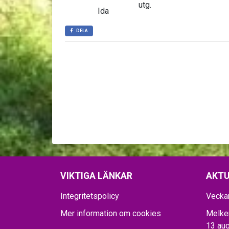
utg.
Ida
DELA
VIKTIGA LÄNKAR
AKTU
Integritetspolicy
Vecka
Mer information om cookies
Melker
13 aug