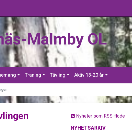
näs-Malmby OL
gemang
Träning
Tävling
Aktiv 13-20 år
ingen
vlingen
Nyheter som RSS-flöde
NYHETSARKIV