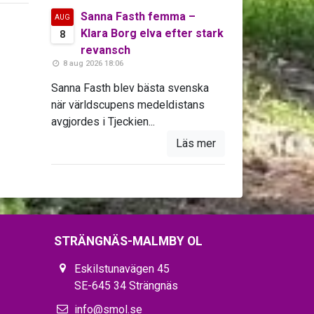
Sanna Fasth femma –
AUG
Klara Borg elva efter stark
8
revansch
8 aug 2026 18:06
Sanna Fasth blev bästa svenska
när världscupens medeldistans
avgjordes i Tjeckien...
Läs mer
STRÄNGNÄS-MALMBY OL
Eskilstunavägen 45
SE-645 34 Strängnäs
info@smol.se