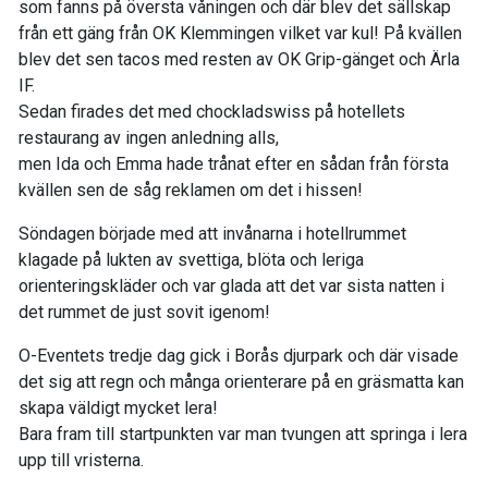
som fanns på översta våningen och där blev det sällskap
från ett gäng från OK Klemmingen vilket var kul! På kvällen
blev det sen tacos med resten av OK Grip-gänget och Ärla
IF.
Sedan firades det med chockladswiss på hotellets
restaurang av ingen anledning alls,
men Ida och Emma hade trånat efter en sådan från första
kvällen sen de såg reklamen om det i hissen!
Söndagen började med att invånarna i hotellrummet
klagade på lukten av svettiga, blöta och leriga
orienteringskläder och var glada att det var sista natten i
det rummet de just sovit igenom!
O-Eventets tredje dag gick i Borås djurpark och där visade
det sig att regn och många orienterare på en gräsmatta kan
skapa väldigt mycket lera!
Bara fram till startpunkten var man tvungen att springa i lera
upp till vristerna.