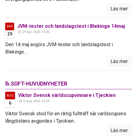
Läs mer
JVM-tester och landslagstest i Blekinge 14maj
APR
29 apr 2026 15:06
29
Den 14 maj avgörs JVM-tester och landslagstest i
Blekinge...
Läs mer
SOFT-HUVUDNYHETER
Viktor Svensk världscupvinnare i Tjeckien
AUG
6 aug 2026 16:29
6
Viktor Svensk stod för en riktig fullträff när världscupens
långdistans avgjordes i Tjeckien...
Läs mer