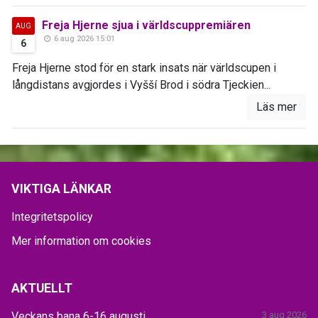
Freja Hjerne sjua i världscuppremiären
AUG
6 aug 2026 15:01
6
Freja Hjerne stod för en stark insats när världscupen i
långdistans avgjordes i Vyšší Brod i södra Tjeckien...
Läs mer
VIKTIGA LÄNKAR
Integritetspolicy
Mer information om cookies
AKTUELLT
Veckans bana 6-16 augusti
3 aug 2026