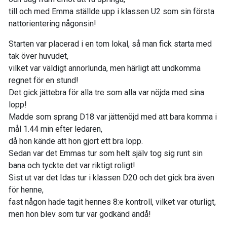
till och med Emma ställde upp i klassen U2 som sin första
nattorientering någonsin!
Starten var placerad i en tom lokal, så man fick starta med
tak över huvudet,
vilket var väldigt annorlunda, men härligt att undkomma
regnet för en stund!
Det gick jättebra för alla tre som alla var nöjda med sina
lopp!
Madde som sprang D18 var jättenöjd med att bara komma i
mål 1.44 min efter ledaren,
då hon kände att hon gjort ett bra lopp.
Sedan var det Emmas tur som helt själv tog sig runt sin
bana och tyckte det var riktigt roligt!
Sist ut var det Idas tur i klassen D20 och det gick bra även
för henne,
fast någon hade tagit hennes 8:e kontroll, vilket var oturligt,
men hon blev som tur var godkänd ändå!