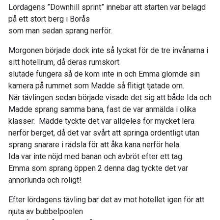
Lördagens ”Downhill sprint” innebar att starten var belagd
på ett stort berg i Borås
som man sedan sprang nerför.
Morgonen började dock inte så lyckat för de tre invånarna i
sitt hotellrum, då deras rumskort
slutade fungera så de kom inte in och Emma glömde sin
kamera på rummet som Madde så flitigt tjatade om.
När tävlingen sedan började visade det sig att både Ida och
Madde sprang samma bana, fast de var anmälda i olika
klasser. Madde tyckte det var alldeles för mycket lera
nerför berget, då det var svårt att springa ordentligt utan
sprang snarare i rädsla för att åka kana nerför hela.
Ida var inte nöjd med banan och avbröt efter ett tag.
Emma som sprang öppen 2 denna dag tyckte det var
annorlunda och roligt!
Efter lördagens tävling bar det av mot hotellet igen för att
njuta av bubbelpoolen