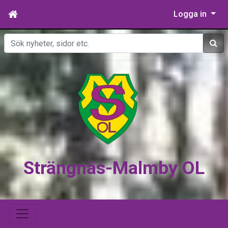
Logga in
Sök
Strängnäs-Malmby OL