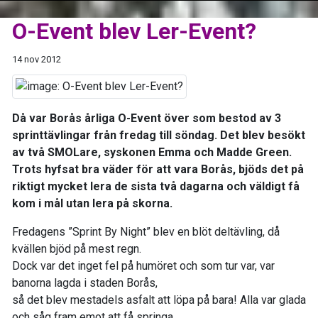
O-Event blev Ler-Event?
14 nov 2012
Då var Borås årliga O-Event över som bestod av 3
sprinttävlingar från fredag till söndag. Det blev besökt
av två SMOLare, syskonen Emma och Madde Green.
Trots hyfsat bra väder för att vara Borås, bjöds det på
riktigt mycket lera de sista två dagarna och väldigt få
kom i mål utan lera på skorna.
Fredagens ”Sprint By Night” blev en blöt deltävling, då
kvällen bjöd på mest regn.
Dock var det inget fel på humöret och som tur var, var
banorna lagda i staden Borås,
så det blev mestadels asfalt att löpa på bara! Alla var glada
och såg fram emot att få springa,