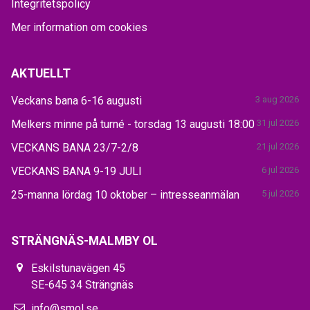
Integritetspolicy
Mer information om cookies
AKTUELLT
Veckans bana 6-16 augusti
3 aug 2026
Melkers minne på turné - torsdag 13 augusti 18:00
31 jul 2026
VECKANS BANA 23/7-2/8
21 jul 2026
VECKANS BANA 9-19 JULI
6 jul 2026
25-manna lördag 10 oktober – intresseanmälan
5 jul 2026
STRÄNGNÄS-MALMBY OL
Eskilstunavägen 45
SE-645 34 Strängnäs
info@smol.se