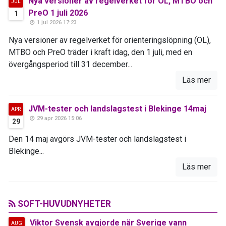
Nya versioner av regelverket för OL, MTBO och
JUL
PreO 1 juli 2026
1
1 jul 2026 17:23
Nya versioner av regelverket för orienteringslöpning (OL),
MTBO och PreO träder i kraft idag, den 1 juli, med en
övergångsperiod till 31 december...
Läs mer
JVM-tester och landslagstest i Blekinge 14maj
APR
29 apr 2026 15:06
29
Den 14 maj avgörs JVM-tester och landslagstest i
Blekinge...
Läs mer
SOFT-HUVUDNYHETER
Viktor Svensk avgjorde när Sverige vann
AUG