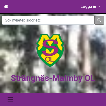
Logga in
Sök
Strängnäs-Malmby OL