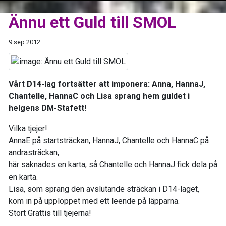
Ännu ett Guld till SMOL
9 sep 2012
Vårt D14-lag fortsätter att imponera: Anna, HannaJ,
Chantelle, HannaC och Lisa sprang hem guldet i
helgens DM-Stafett!
Vilka tjejer!
AnnaE på startsträckan, HannaJ, Chantelle och HannaC på
andrasträckan,
här saknades en karta, så Chantelle och HannaJ fick dela på
en karta.
Lisa, som sprang den avslutande sträckan i D14-laget,
kom in på upploppet med ett leende på läpparna.
Stort Grattis till tjejerna!