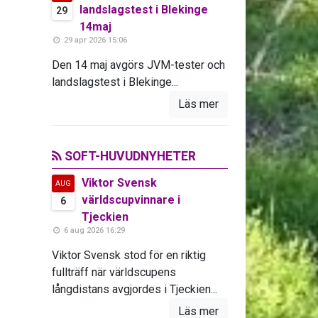
landslagstest i Blekinge
29
14maj
29 apr 2026 15:06
Den 14 maj avgörs JVM-tester och
landslagstest i Blekinge...
Läs mer
SOFT-HUVUDNYHETER
Viktor Svensk
AUG
världscupvinnare i
6
Tjeckien
6 aug 2026 16:29
Viktor Svensk stod för en riktig
fullträff när världscupens
långdistans avgjordes i Tjeckien...
Läs mer