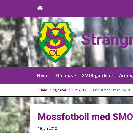
Sträng
Hem
Om oss
SMOLgården
Arran
Hem
Nyheter
jun 2012
Mossfotboll med SMOL
Mossfotboll med SM
18 jun 2012