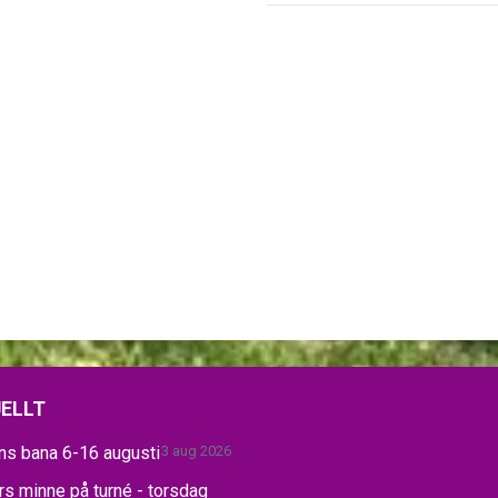
ELLT
ns bana 6-16 augusti
3 aug 2026
s minne på turné - torsdag