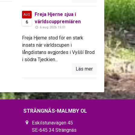
Freja Hjerne sjua i
AUG
världscuppremiären
6
6 aug 2026 15:01
Freja Hjerne stod för en stark
insats när världscupen i
långdistans avgjordes i Vyšší Brod
i södra Tjeckien...
Läs mer
STRÄNGNÄS-MALMBY OL
Eskilstunavägen 45
SE-645 34 Strängnäs