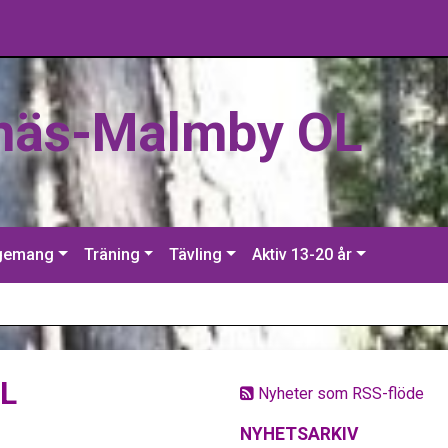
näs-Malmby OL
gemang
Träning
Tävling
Aktiv 13-20 år
OL
Nyheter som RSS-flöde
NYHETSARKIV