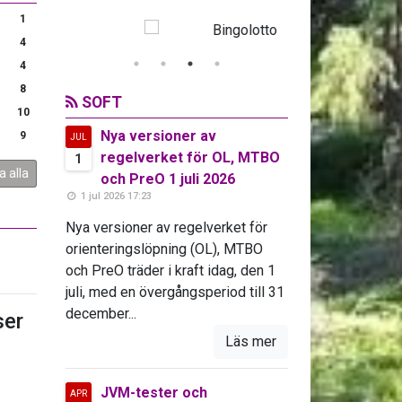
1
4
4
8
SOFT
10
Nya versioner av
9
JUL
regelverket för OL, MTBO
1
a alla
och PreO 1 juli 2026
1 jul 2026 17:23
Nya versioner av regelverket för
orienteringslöpning (OL), MTBO
och PreO träder i kraft idag, den 1
juli, med en övergångsperiod till 31
december...
er
Läs mer
JVM-tester och
APR