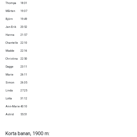
Thompa
18:31
Mårten
19:37
Björn
19:49
Jan-Erik
20:52
Hanna
21:57
Chantelle
22:10
Madde
22:16
Christina
22:50
Dagge
23:11
Marie
26:11
Simon
26:35
Linda
27:25
Lotta
31:12
Ann-Marie
40:10
Astrid
55:51
Korta banan, 1900 m: