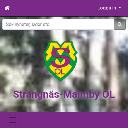
Logga in
Sök
Strängnäs-Malmby OL