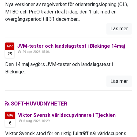
Nya versioner av regelverket för orienteringslöpning (OL),
MTBO och PreO träder i kraft idag, den 1 juli, med en
övergångsperiod till 31 december...
Läs mer
JVM-tester och landslagstest i Blekinge 14maj
APR
29 apr 2026 15:06
29
Den 14 maj avgörs JVM-tester och landslagstest i
Blekinge...
Läs mer
SOFT-HUVUDNYHETER
Viktor Svensk världscupvinnare i Tjeckien
AUG
6 aug 2026 16:29
6
Viktor Svensk stod för en riktig fullträff när världscupens