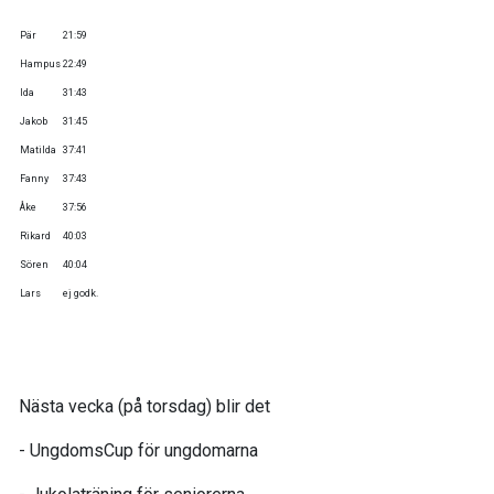
Pär
21:59
Hampus
22:49
Ida
31:43
Jakob
31:45
Matilda
37:41
Fanny
37:43
Åke
37:56
Rikard
40:03
Sören
40:04
Lars
ej godk.
Nästa vecka (på torsdag) blir det
- UngdomsCup för ungdomarna