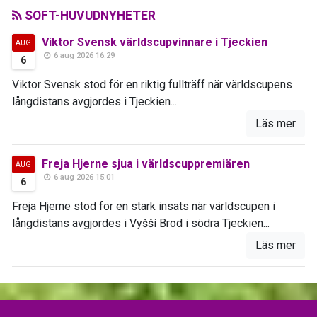
SOFT-HUVUDNYHETER
Viktor Svensk världscupvinnare i Tjeckien
AUG
6 aug 2026 16:29
6
Viktor Svensk stod för en riktig fullträff när världscupens
långdistans avgjordes i Tjeckien...
Läs mer
Freja Hjerne sjua i världscuppremiären
AUG
6 aug 2026 15:01
6
Freja Hjerne stod för en stark insats när världscupen i
långdistans avgjordes i Vyšší Brod i södra Tjeckien...
Läs mer