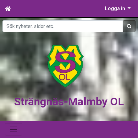
Logga in
Sök
Strängnäs-Malmby OL