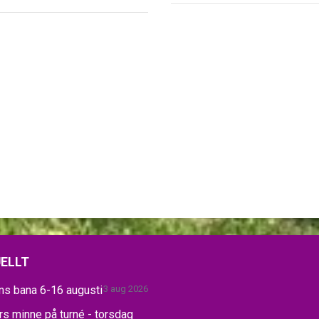
ELLT
ns bana 6-16 augusti
3 aug 2026
s minne på turné - torsdag