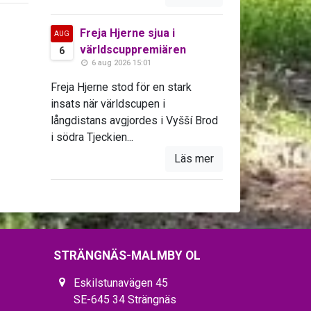
Freja Hjerne sjua i
AUG
världscuppremiären
6
6 aug 2026 15:01
Freja Hjerne stod för en stark
insats när världscupen i
långdistans avgjordes i Vyšší Brod
i södra Tjeckien...
Läs mer
STRÄNGNÄS-MALMBY OL
Eskilstunavägen 45
SE-645 34 Strängnäs