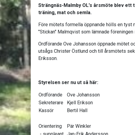
Strängnäs-Malmby OL's årsmöte blev ett 
träning, mat och semla.
Före mötets formella öppnande hölls en tyst mi
"Stickan" Malmqvist som lämnade föreningen 
Ordförande Ove Johansson öppnade mötet och
utsågs Christer Östlund och till årsmötets se
Eriksson.
Styrelsen ser nu ut så här:
Ordförande
Ove Johansson
Sekreterare
Kjell Erikson
Kassör
Bertil Hall
Orientering
Pär Winkler
- suppleant
Jan-Erik Andersson