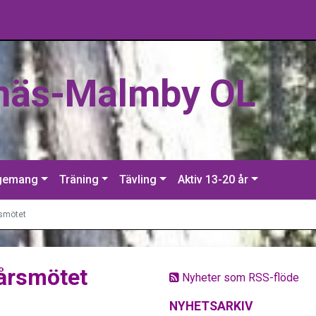
näs-Malmby OL
gemang
Träning
Tävling
Aktiv 13-20 år
rsmötet
 årsmötet
Nyheter som RSS-flöde
NYHETSARKIV