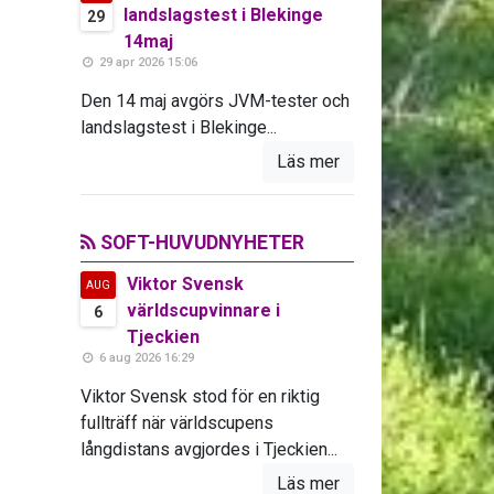
landslagstest i Blekinge
29
14maj
29 apr 2026 15:06
Den 14 maj avgörs JVM-tester och
landslagstest i Blekinge...
Läs mer
SOFT-HUVUDNYHETER
Viktor Svensk
AUG
världscupvinnare i
6
Tjeckien
6 aug 2026 16:29
Viktor Svensk stod för en riktig
fullträff när världscupens
långdistans avgjordes i Tjeckien...
Läs mer