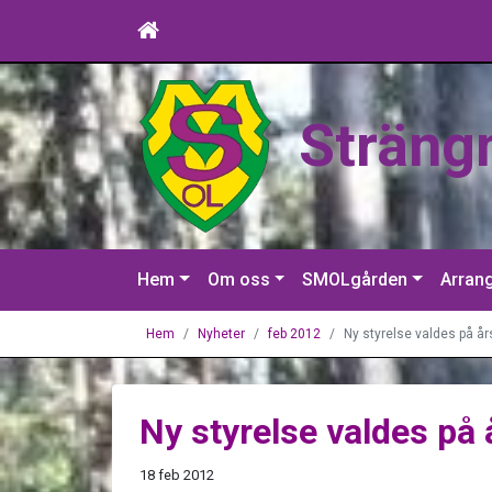
Sträng
Hem
Om oss
SMOLgården
Arran
Hem
Nyheter
feb 2012
Ny styrelse valdes på å
Ny styrelse valdes på
18 feb 2012