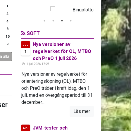
1
4
4
8
SOFT
10
Nya versioner av
9
JUL
regelverket för OL, MTBO
1
a alla
och PreO 1 juli 2026
1 jul 2026 17:23
Nya versioner av regelverket för
orienteringslöpning (OL), MTBO
och PreO träder i kraft idag, den 1
juli, med en övergångsperiod till 31
december...
er
Läs mer
JVM-tester och
APR