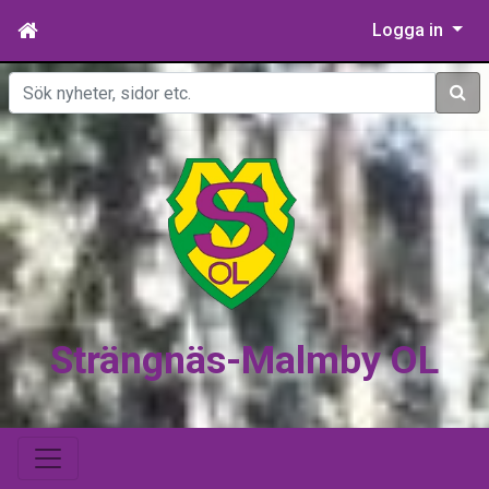
Logga in
Sök
Strängnäs-Malmby OL