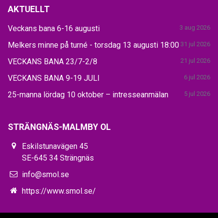
AKTUELLT
Veckans bana 6-16 augusti
3 aug 2026
Melkers minne på turné - torsdag 13 augusti 18:00
31 jul 2026
VECKANS BANA 23/7-2/8
21 jul 2026
VECKANS BANA 9-19 JULI
6 jul 2026
25-manna lördag 10 oktober – intresseanmälan
5 jul 2026
STRÄNGNÄS-MALMBY OL
Eskilstunavägen 45
SE-645 34 Strängnäs
info@smol.se
https://www.smol.se/