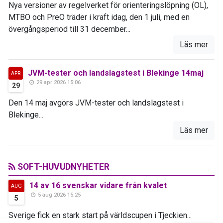
Nya versioner av regelverket för orienteringslöpning (OL),
MTBO och PreO träder i kraft idag, den 1 juli, med en
övergångsperiod till 31 december...
Läs mer
JVM-tester och landslagstest i Blekinge 14maj
APR
29 apr 2026 15:06
29
Den 14 maj avgörs JVM-tester och landslagstest i
Blekinge...
Läs mer
SOFT-HUVUDNYHETER
14 av 16 svenskar vidare från kvalet
AUG
5 aug 2026 15:25
5
Sverige fick en stark start på världscupen i Tjeckien...