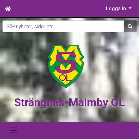
Logga in
Sök
Strängnäs-Malmby OL