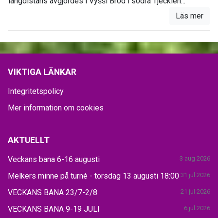
långdistans avgjordes i Vyšší Brod i södra Tjeckien...
Läs mer
VIKTIGA LÄNKAR
Integritetspolicy
Mer information om cookies
AKTUELLT
Veckans bana 6-16 augusti
3 aug 2026
Melkers minne på turné - torsdag 13 augusti 18:00
31 jul 2026
VECKANS BANA 23/7-2/8
21 jul 2026
VECKANS BANA 9-19 JULI
6 jul 2026