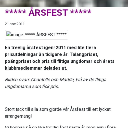
***** ÅRSFEST *****
21 nov 2011
En trevlig årsfest igen! 2011 med lite flera
prisutdelningar än tidigare år. Talangpriset,
poängpriset och pris till flitiga ungdomar och årets
klubbmedlemmar delades ut.
Bilden ovan: Chantelle och Madde, två av de flitiga
ungdomarna som fick pris.
Stort tack till alla som gjorde vår Årsfest till ett lyckat
arrangemang!
Vi hoppas på en lika trevlig fest nästa år, med ännu flera