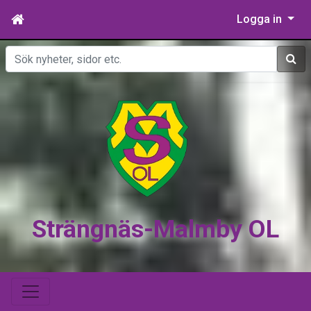
Logga in
Sök
Strängnäs-Malmby OL