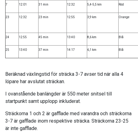
7
12:01
31 min
12:32
5,4-5,5 km
Röd
23
12:32
23 min
12:55
3,9 km
Orange
24
12:55
45 min
13:40
8,6 km
Blå
25
13:40
37 min
14:17
6,1 km
Blå
Beräknad växlingstid för sträcka 3-7 avser tid när alla 4
löpare har avslutat sträckan.
I ovanstående banlängder är 550 meter snitsel till
startpunkt samt upplopp inkluderat.
Sträckorna 1 och 2 är gafflade med varandra och sträckorna
3-7 är gafflade inom respektive sträcka. Sträckorna 23-25
är inte gafflade.