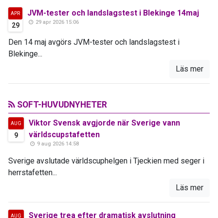
JVM-tester och landslagstest i Blekinge 14maj
APR
29 apr 2026 15:06
29
Den 14 maj avgörs JVM-tester och landslagstest i
Blekinge...
Läs mer
SOFT-HUVUDNYHETER
Viktor Svensk avgjorde när Sverige vann
AUG
världscupstafetten
9
9 aug 2026 14:58
Sverige avslutade världscuphelgen i Tjeckien med seger i
herrstafetten...
Läs mer
Sverige trea efter dramatisk avslutning
AUG