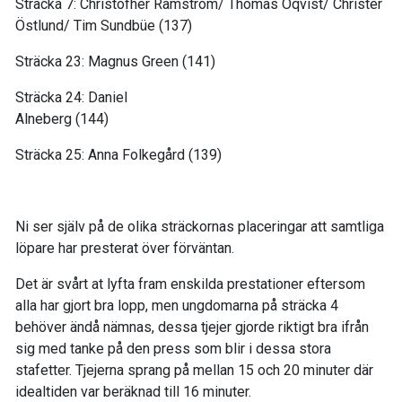
Sträcka 7: Christofher Ramström/ Thomas Öqvist/ Christer
Östlund/ Tim Sundbüe (137)
Sträcka 23: Magnus Green (141)
Sträcka 24: Daniel
Alneberg (144)
Sträcka 25: Anna Folkegård (139)
Ni ser själv på de olika sträckornas placeringar att samtliga
löpare har presterat över förväntan.
Det är svårt at lyfta fram enskilda prestationer eftersom
alla har gjort bra lopp, men ungdomarna på sträcka 4
behöver ändå nämnas, dessa tjejer gjorde riktigt bra ifrån
sig med tanke på den press som blir i dessa stora
stafetter. Tjejerna sprang på mellan 15 och 20 minuter där
idealtiden var beräknad till 16 minuter.