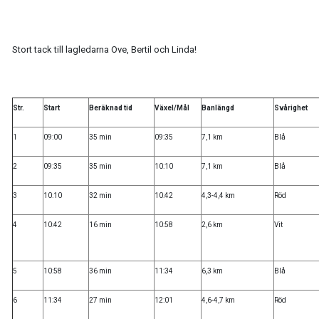
Stort tack till lagledarna Ove, Bertil och Linda!
Str.
Start
Beräknad tid
Växel/Mål
Banlängd
Svårighet
1
09:00
35 min
09:35
7,1 km
Blå
2
09:35
35 min
10:10
7,1 km
Blå
3
10:10
32 min
10:42
4,3-4,4 km
Röd
4
10:42
16 min
10:58
2,6 km
Vit
5
10:58
36 min
11:34
6,3 km
Blå
6
11:34
27 min
12:01
4,6-4,7 km
Röd