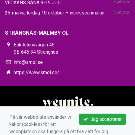
VECKANS BANA 9-19 JULI
6 jul 2026
25-manna lördag 10 oktober – intresseanmälan
5 jul 2026
STRÄNGNÄS-MALMBY OL
Eskilstunavägen 45
SE-645 34 Strängnäs
info@smol.se
https://www.smol.se/
På vår webbplats använder vi
Jag accepterar
kakor (cookies) för att
webbplatsen ska fungera på ett bra sätt för dig.