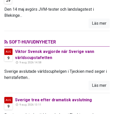
29
Den 14 maj avgörs JVM-tester och landslagstest i
Blekinge...
Läs mer
SOFT-HUVUDNYHETER
Viktor Svensk avgjorde när Sverige vann
AUG
världscupstafetten
9
9 aug 2026 14:58
Sverige avslutade världscuphelgen i Tjeckien med seger i
herrstafetten...
Läs mer
Sverige trea efter dramatisk avslutning
AUG
9 aug 2026 13:11
9