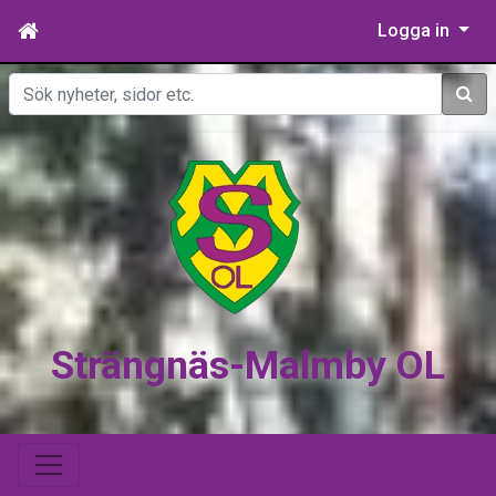
Logga in
Sök
Strängnäs-Malmby OL