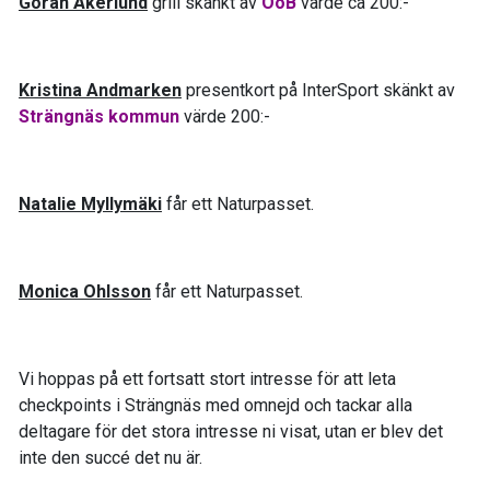
Göran Åkerlund
grill skänkt av
ÖoB
värde ca 200:-
Kristina Andmarken
presentkort på InterSport skänkt av
Strängnäs kommun
värde 200:-
Natalie Myllymäki
får ett Naturpasset.
Monica Ohlsson
får ett Naturpasset.
Vi hoppas på ett fortsatt stort intresse för att leta
checkpoints i Strängnäs med omnejd och tackar alla
deltagare för det stora intresse ni visat, utan er blev det
inte den succé det nu är.