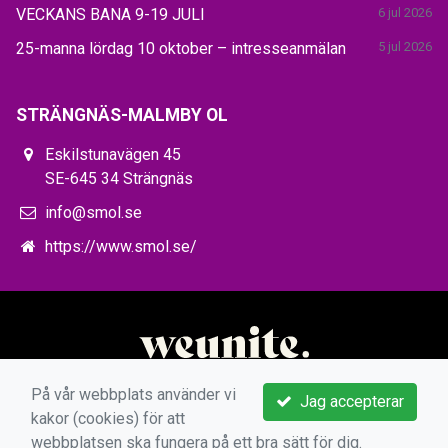
VECKANS BANA 9-19 JULI
6 jul 2026
25-manna lördag 10 oktober – intresseanmälan
5 jul 2026
STRÄNGNÄS-MALMBY OL
Eskilstunavägen 45
SE-645 34 Strängnäs
info@smol.se
https://www.smol.se/
På vår webbplats använder vi
Jag accepterar
kakor (cookies) för att
webbplatsen ska fungera på ett bra sätt för dig.