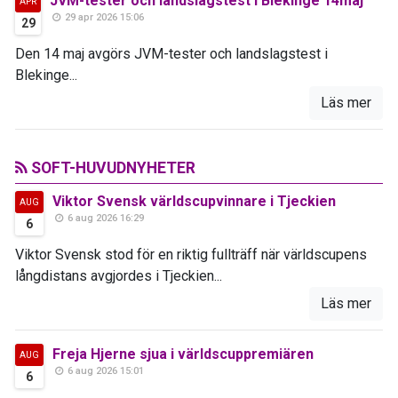
JVM-tester och landslagstest i Blekinge 14maj
APR
29 apr 2026 15:06
29
Den 14 maj avgörs JVM-tester och landslagstest i
Blekinge...
Läs mer
SOFT-HUVUDNYHETER
Viktor Svensk världscupvinnare i Tjeckien
AUG
6 aug 2026 16:29
6
Viktor Svensk stod för en riktig fullträff när världscupens
långdistans avgjordes i Tjeckien...
Läs mer
Freja Hjerne sjua i världscuppremiären
AUG
6 aug 2026 15:01
6