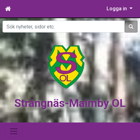
Logga in
Sök
Strängnäs-Malmby OL