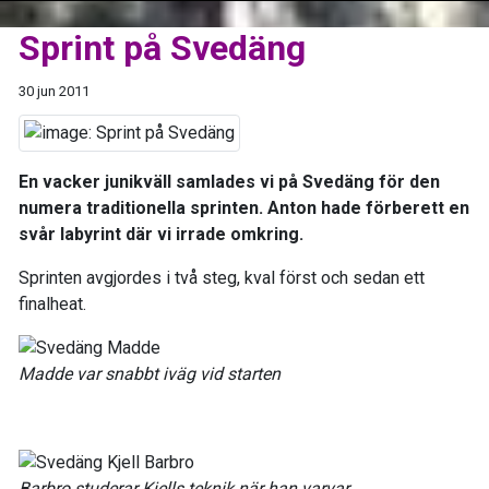
Sprint på Svedäng
30 jun 2011
En vacker junikväll samlades vi på Svedäng för den
numera traditionella sprinten. Anton hade förberett en
svår labyrint där vi irrade omkring.
Sprinten avgjordes i två steg, kval först och sedan ett
finalheat.
Madde var snabbt iväg vid starten
Barbro studerar Kjells teknik när han varvar