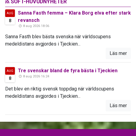
SOFT-HUVUDNYHETER
Sanna Fasth femma – Klara Borg elva efter stark
AUG
revansch
8
8 aug 2026 18:06
Sanna Fasth blev bästa svenska när världscupens
medeldistans avgjordes i Tjeckien...
Läs mer
Tre svenskar bland de fyra bästa i Tjeckien
AUG
8 aug 2026 16:24
8
Det blev en riktig svensk toppdag när världscupens
medeldistans avgjordes i Tjeckien...
Läs mer