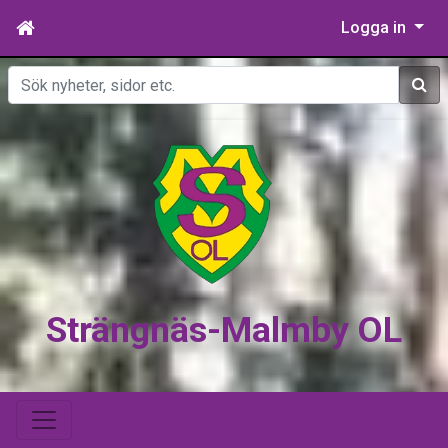
Logga in
Sök
Strängnäs-Malmby OL