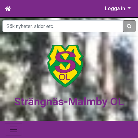
Logga in
Sök
Strängnäs-Malmby OL