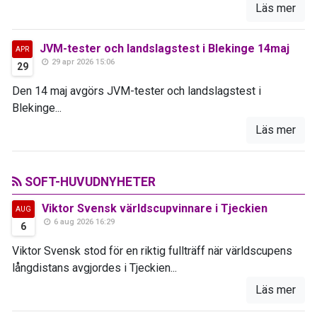
Läs mer
JVM-tester och landslagstest i Blekinge 14maj
APR
29 apr 2026 15:06
29
Den 14 maj avgörs JVM-tester och landslagstest i
Blekinge...
Läs mer
SOFT-HUVUDNYHETER
Viktor Svensk världscupvinnare i Tjeckien
AUG
6 aug 2026 16:29
6
Viktor Svensk stod för en riktig fullträff när världscupens
långdistans avgjordes i Tjeckien...
Läs mer