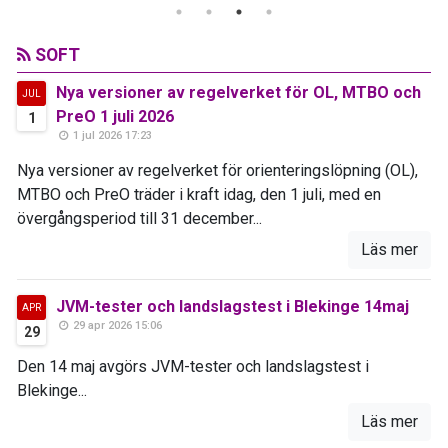
SOFT
Nya versioner av regelverket för OL, MTBO och
JUL
PreO 1 juli 2026
1
1 jul 2026 17:23
Nya versioner av regelverket för orienteringslöpning (OL),
MTBO och PreO träder i kraft idag, den 1 juli, med en
övergångsperiod till 31 december...
Läs mer
JVM-tester och landslagstest i Blekinge 14maj
APR
29 apr 2026 15:06
29
Den 14 maj avgörs JVM-tester och landslagstest i
Blekinge...
Läs mer