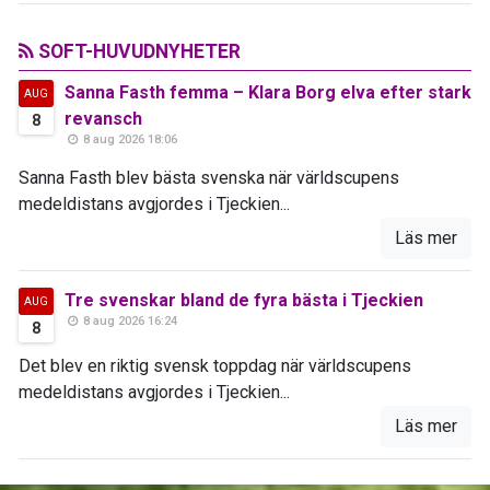
SOFT-HUVUDNYHETER
Sanna Fasth femma – Klara Borg elva efter stark
AUG
revansch
8
8 aug 2026 18:06
Sanna Fasth blev bästa svenska när världscupens
medeldistans avgjordes i Tjeckien...
Läs mer
Tre svenskar bland de fyra bästa i Tjeckien
AUG
8 aug 2026 16:24
8
Det blev en riktig svensk toppdag när världscupens
medeldistans avgjordes i Tjeckien...
Läs mer