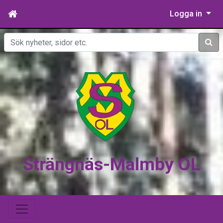
Logga in
Sök
Strängnäs-Malmby OL