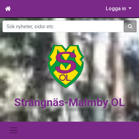
Logga in
Sök
Strängnäs-Malmby OL