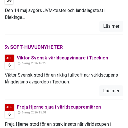
29
Den 14 maj avgörs JVM-tester och landslagstest i
Blekinge...
Läs mer
SOFT-HUVUDNYHETER
Viktor Svensk världscupvinnare i Tjeckien
AUG
6 aug 2026 16:29
6
Viktor Svensk stod för en riktig fullträff när världscupens
långdistans avgjordes i Tjeckien...
Läs mer
Freja Hjerne sjua i världscuppremiären
AUG
6 aug 2026 15:01
6
Freja Hjerne stod för en stark insats när världscupen i