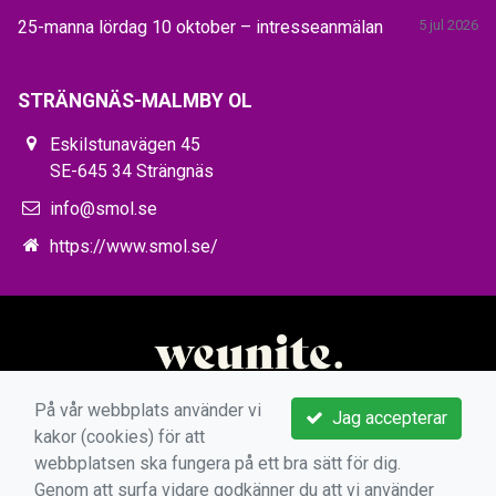
25-manna lördag 10 oktober – intresseanmälan
5 jul 2026
STRÄNGNÄS-MALMBY OL
Eskilstunavägen 45
SE-645 34 Strängnäs
info@smol.se
https://www.smol.se/
På vår webbplats använder vi
Jag accepterar
kakor (cookies) för att
webbplatsen ska fungera på ett bra sätt för dig.
Genom att surfa vidare godkänner du att vi använder