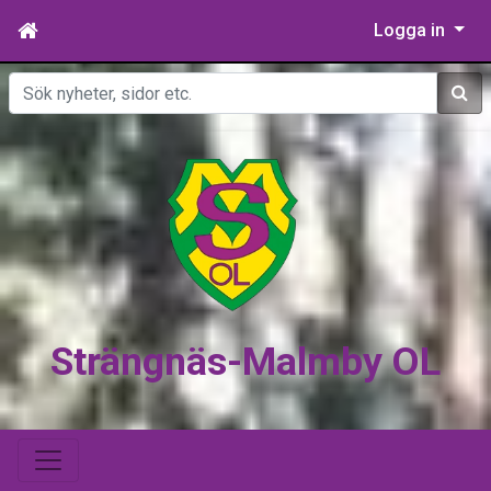
Logga in
Sök
Strängnäs-Malmby OL