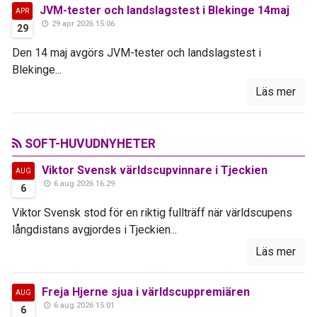
JVM-tester och landslagstest i Blekinge 14maj
APR
29 apr 2026 15:06
29
Den 14 maj avgörs JVM-tester och landslagstest i
Blekinge...
Läs mer
SOFT-HUVUDNYHETER
Viktor Svensk världscupvinnare i Tjeckien
AUG
6 aug 2026 16:29
6
Viktor Svensk stod för en riktig fullträff när världscupens
långdistans avgjordes i Tjeckien...
Läs mer
Freja Hjerne sjua i världscuppremiären
AUG
6 aug 2026 15:01
6