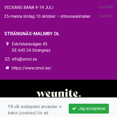
VECKANS BANA 9-19 JULI
6 jul 2026
25-manna lördag 10 oktober – intresseanmälan
5 jul 2026
STRÄNGNÄS-MALMBY OL
Eskilstunavägen 45
SE-645 34 Strängnäs
info@smol.se
https://www.smol.se/
På vår webbplats använder vi
Jag accepterar
kakor (cookies) för att