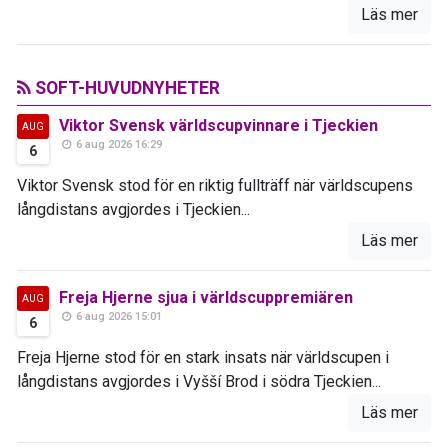
Läs mer
SOFT-HUVUDNYHETER
Viktor Svensk världscupvinnare i Tjeckien
AUG
6 aug 2026 16:29
6
Viktor Svensk stod för en riktig fullträff när världscupens
långdistans avgjordes i Tjeckien...
Läs mer
Freja Hjerne sjua i världscuppremiären
AUG
6 aug 2026 15:01
6
Freja Hjerne stod för en stark insats när världscupen i
långdistans avgjordes i Vyšší Brod i södra Tjeckien...
Läs mer