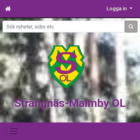
Logga in
Sök
Strängnäs-Malmby OL