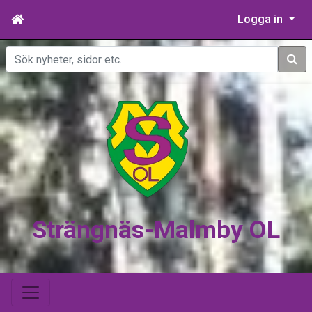
Logga in
Sök
Strängnäs-Malmby OL