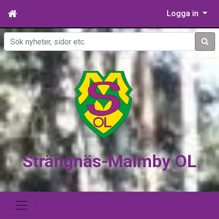
Logga in
Sök
Strängnäs-Malmby OL