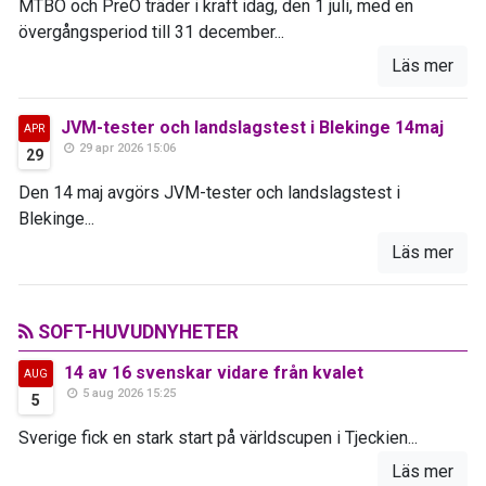
MTBO och PreO träder i kraft idag, den 1 juli, med en
övergångsperiod till 31 december...
Läs mer
JVM-tester och landslagstest i Blekinge 14maj
APR
29 apr 2026 15:06
29
Den 14 maj avgörs JVM-tester och landslagstest i
Blekinge...
Läs mer
SOFT-HUVUDNYHETER
14 av 16 svenskar vidare från kvalet
AUG
5 aug 2026 15:25
5
Sverige fick en stark start på världscupen i Tjeckien...
Läs mer