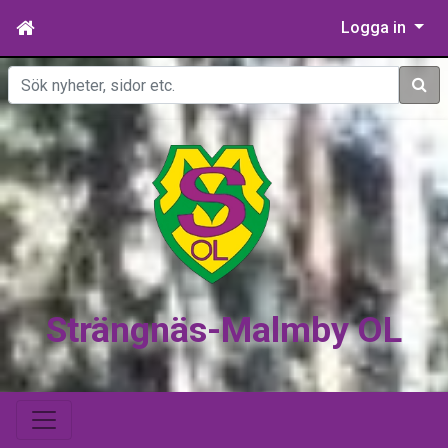
Logga in
Sök
Strängnäs-Malmby OL