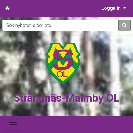
Logga in
Sök
Strängnäs-Malmby OL