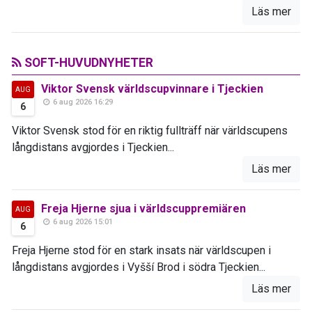
Läs mer
SOFT-HUVUDNYHETER
Viktor Svensk världscupvinnare i Tjeckien
AUG
6 aug 2026 16:29
6
Viktor Svensk stod för en riktig fullträff när världscupens
långdistans avgjordes i Tjeckien...
Läs mer
Freja Hjerne sjua i världscuppremiären
AUG
6 aug 2026 15:01
6
Freja Hjerne stod för en stark insats när världscupen i
långdistans avgjordes i Vyšší Brod i södra Tjeckien...
Läs mer