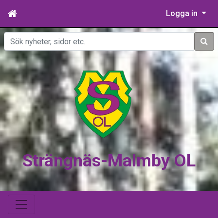
Logga in
Sök
Strängnäs-Malmby OL