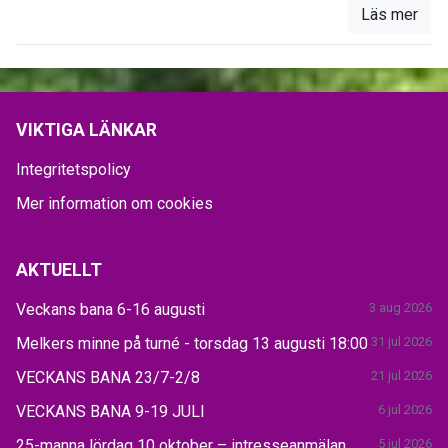
Läs mer
VIKTIGA LÄNKAR
Integritetspolicy
Mer information om cookies
AKTUELLT
Veckans bana 6-16 augusti
3 aug 2026
Melkers minne på turné - torsdag 13 augusti 18:00
31 jul 2026
VECKANS BANA 23/7-2/8
21 jul 2026
VECKANS BANA 9-19 JULI
6 jul 2026
25-manna lördag 10 oktober – intresseanmälan
5 jul 2026