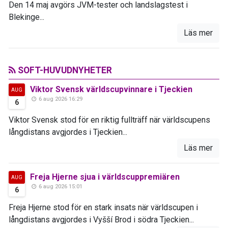
Den 14 maj avgörs JVM-tester och landslagstest i
Blekinge...
Läs mer
SOFT-HUVUDNYHETER
Viktor Svensk världscupvinnare i Tjeckien
AUG
6 aug 2026 16:29
6
Viktor Svensk stod för en riktig fullträff när världscupens
långdistans avgjordes i Tjeckien...
Läs mer
Freja Hjerne sjua i världscuppremiären
AUG
6 aug 2026 15:01
6
Freja Hjerne stod för en stark insats när världscupen i
långdistans avgjordes i Vyšší Brod i södra Tjeckien...