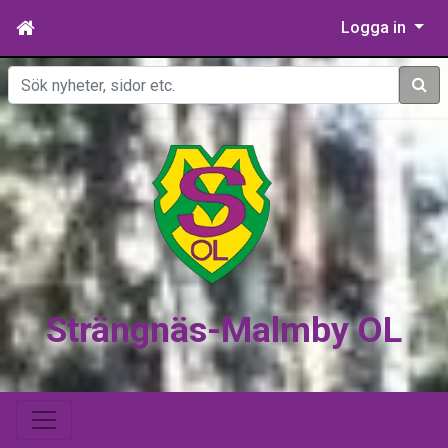
Logga in
Sök
Strängnäs-Malmby OL