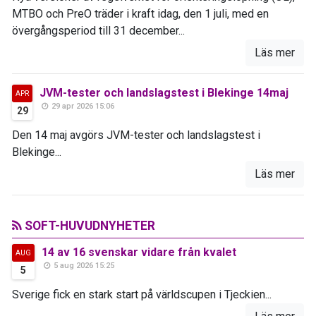
MTBO och PreO träder i kraft idag, den 1 juli, med en
övergångsperiod till 31 december...
Läs mer
JVM-tester och landslagstest i Blekinge 14maj
APR
29 apr 2026 15:06
29
Den 14 maj avgörs JVM-tester och landslagstest i
Blekinge...
Läs mer
SOFT-HUVUDNYHETER
14 av 16 svenskar vidare från kvalet
AUG
5 aug 2026 15:25
5
Sverige fick en stark start på världscupen i Tjeckien...