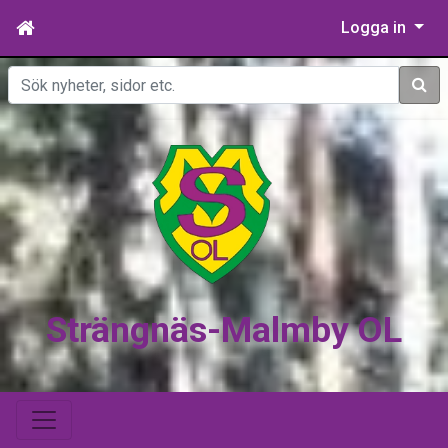
Logga in
Sök
Strängnäs-Malmby OL